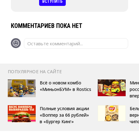
ВСТУПИТЬ
КОММЕНТАРИЕВ ПОКА НЕТ
Оставьте комментарий...
ПОПУЛЯРНОЕ НА САЙТЕ
Всё о новом комбо
Мин
«МиньонБУМ» в Rostics
росс
впе
Полные условия акции
Бел
«Воппер за 66 рублей»
вер
в «Бургер Кинг»
чип