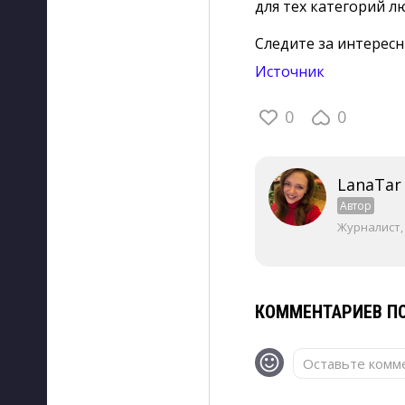
для тех категорий л
Следите за интерес
Источник
0
0
LanaTar
Автор
Журналист,
КОММЕНТАРИЕВ ПО
Оставьте комме