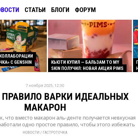
ОВОСТИ
СТАТЬИ
БЛОГИ
ФОРУМ
КОЛЛАБОРАЦИИ
ЧКА» С GENSHIN
КЬЮТИ КУПИЛ — БАЛЬЗАМ TO MY
SKIN ПОЛУЧИЛ: НОВАЯ АКЦИЯ PIMS
7 ноября 2025, 12:30
 ПРАВИЛО ВАРКИ ИДЕАЛЬНЫХ
МАКАРОН
ак, что вместо макарон аль-денте получается невкусная
работали одно простое правило, чтобы этого избежать
НОВОСТИ
/ 
ГАСТРОТОЧКА