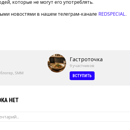
юдей, которые не могут его употреблять.
ными новостями в нашем телеграм-канале
REDSPECIAL
.
Гастроточка
9 участников
 блогер, SMM
ВСТУПИТЬ
КА НЕТ
нтарий...