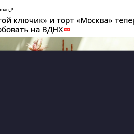
man_P
той ключик» и торт «Москва» тепе
бовать на ВДНХ