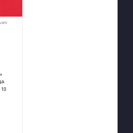
vani
ь
а.
 10