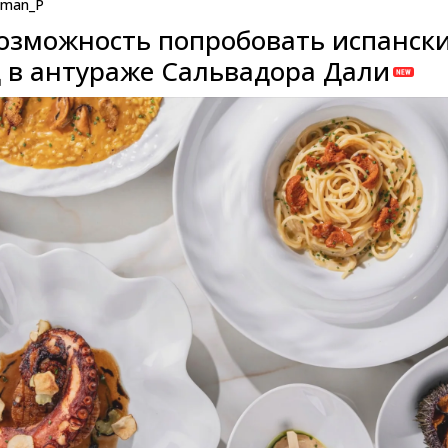
man_P
озможность попробовать испанск
 в антураже Сальвадора Дали