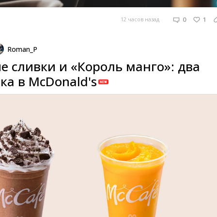
0
1
12 часов назад
Roman_P
 сливки и «Король манго»: два
ка в McDonald's