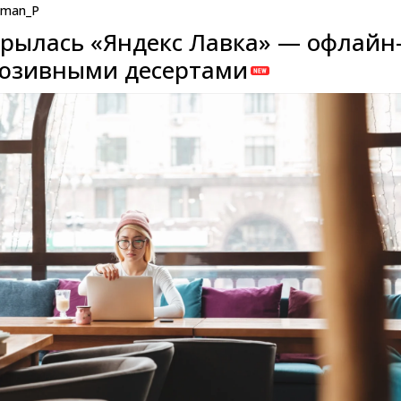
man_P
крылась «Яндекс Лавка» — офлайн
люзивными десертами