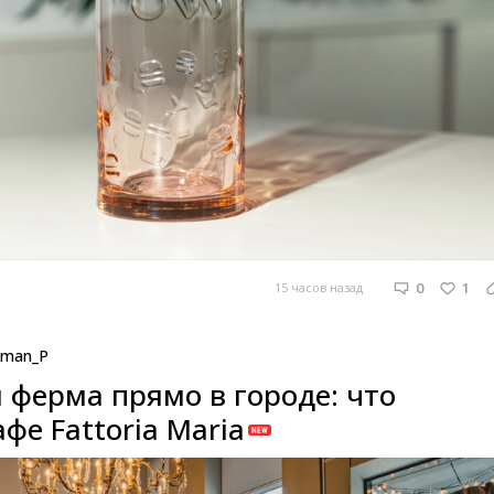
0
1
15 часов назад
man_P
 ферма прямо в городе: что
афе Fattoria Maria