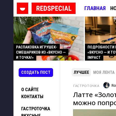
ГЛАВНАЯ
Н
РАСПАКОВКА ИГРУШЕК-
ПОДРОБНОСТИ 
СМЕШАРИКОВ ИЗ «ВКУСНО —
«ВКУСНО — И ТО
И ТОЧКА!»
IMPACT
СОЗДАТЬ ПОСТ
ЛУЧШЕЕ
МОЯ ЛЕНТА
Ro
ГАСТРОТОЧКА
О САЙТЕ
Латте «Золо
КОНТАКТЫ
можно попро
ГАСТРОТОЧКА
ВКУСНЫЕ