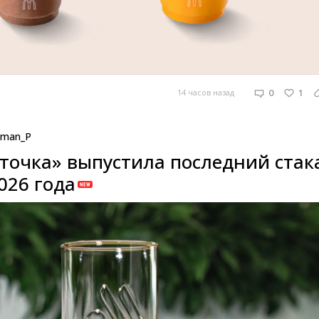
0
1
14 часов назад
man_P
 точка» выпустила последний стак
026 года