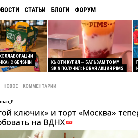
ОВОСТИ
СТАТЬИ
БЛОГИ
ФОРУМ
КОЛЛАБОРАЦИИ
ЧКА» С GENSHIN
КЬЮТИ КУПИЛ — БАЛЬЗАМ TO MY
SKIN ПОЛУЧИЛ: НОВАЯ АКЦИЯ PIMS
НОВОЕ
КОММЕНТАРИИ
man_P
той ключик» и торт «Москва» тепе
бовать на ВДНХ