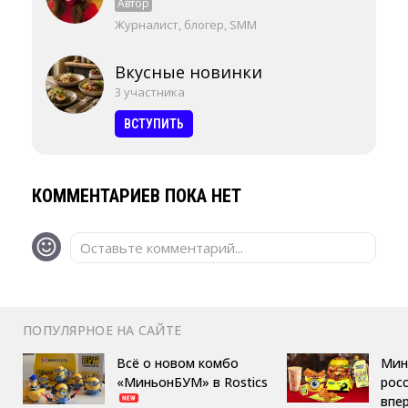
Автор
Журналист, блогер, SMM
Вкусные новинки
3 участника
ВСТУПИТЬ
КОММЕНТАРИЕВ ПОКА НЕТ
Оставьте комментарий...
ПОПУЛЯРНОЕ НА САЙТЕ
Всё о новом комбо
Мин
«МиньонБУМ» в Rostics
росс
впе