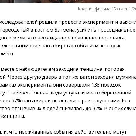
Кадр из фильма "Бэтмен" (2
 исследователей решила провести эксперимент и выясни
 переодетый в костюм Бэтмена, усилить просоциальное
дположили, что неожиданное появление персонажа
влечь внимание пассажиров к событиям, которые
омент.
вместе с наблюдателем заходила женщина, которая
й. Через другую дверь в тот же вагон заходил мужчина
рамках эксперимента они совершили 138 поездок.
исутствии «Бэтмена» люди уступали место беременной
ерно 67% пассажиров не остались равнодушными. Без
ство отзывчивых людей снизилось до 37%. В обоих случ
и женщины.
ли, что неожиданные события действительно могут