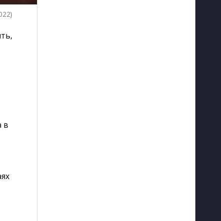
022)
ть,
 в
аях