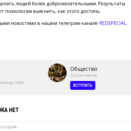
сделать людей более доброжелательными. Результаты
т психологам выяснить, как этого достичь.
ными новостями в нашем телеграм-канале
REDSPECIAL
.
Общество
12 участников
 блогер, SMM
ВСТУПИТЬ
КА НЕТ
нтарий...