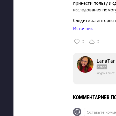
принести пользу и 
исследования помогу
Следите за интерес
Источник
0
0
LanaTar
Автор
Журналист,
КОММЕНТАРИЕВ ПО
Оставьте комме