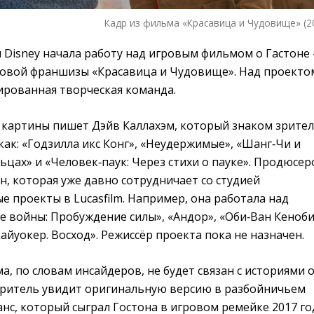
Кадр из фильма «Красавица и Чудовище» (2
 Disney начала работу над игровым фильмом о Гастоне
товой франшизы «Красавица и Чудовище». Над проекто
ированная творческая команда.
 картины пишет Дэйв Каллахэм, который знаком зрите
как: «Годзилла икс Конг», «Неудержимые», «Шанг‑Чи и
льцах» и «Человек‑паук: Через стихи о пауке». Продюсе
, которая уже давно сотрудничает со студией
е проекты в Lucasfilm. Например, она работала над
 войны: Пробуждение силы», «Андор», «Оби‑Ван Кеноби
айуокер. Восход». Режиссёр проекта пока не назначен.
, по словам инсайдеров, не будет связан с историями 
Зритель увидит оригинальную версию в разбойничьем
анс, который сыграл Гостона в игровом ремейке 2017 го