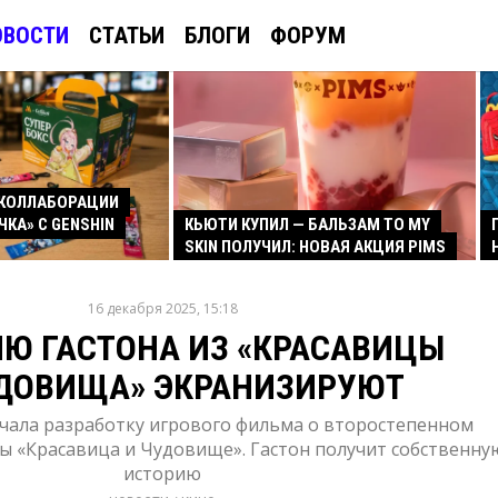
ОВОСТИ
СТАТЬИ
БЛОГИ
ФОРУМ
КОЛЛАБОРАЦИИ
ЧКА» С GENSHIN
КЬЮТИ КУПИЛ — БАЛЬЗАМ TO MY
SKIN ПОЛУЧИЛ: НОВАЯ АКЦИЯ PIMS
16 декабря 2025, 15:18
Ю ГАСТОНА ИЗ «КРАСАВИЦЫ
УДОВИЩА» ЭКРАНИЗИРУЮТ
ачала разработку игрового фильма о второстепенном
 «Красавица и Чудовище». Гастон получит собственну
историю