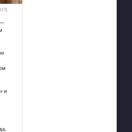
017)
 —
м
лю
ром
» и
о
да,