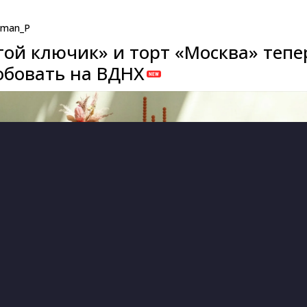
man_P
той ключик» и торт «Москва» тепе
бовать на ВДНХ