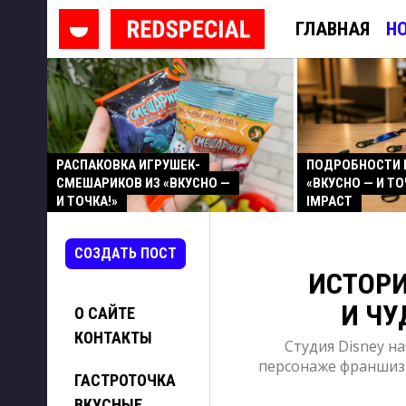
ГЛАВНАЯ
Н
РАСПАКОВКА ИГРУШЕК-
ПОДРОБНОСТИ 
СМЕШАРИКОВ ИЗ «ВКУСНО —
«ВКУСНО — И ТО
И ТОЧКА!»
IMPACT
СОЗДАТЬ ПОСТ
ИСТОРИ
И Ч
О САЙТЕ
КОНТАКТЫ
Студия Disney н
персонаже франшизы
ГАСТРОТОЧКА
ВКУСНЫЕ