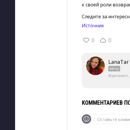
к своей роли возвра
Следите за интерес
Источник
0
0
LanaTar
Автор
Журналист,
КОММЕНТАРИЕВ ПО
Оставьте комме