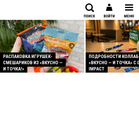
РАСПАКОВКА ИГРУШЕК-
ПОДРОБНОСТИ КОЛЛА
СМЕШАРИКОВ ИЗ «ВКУСНО —
«ВКУСНО — И ТОЧКА» С 
И ТОЧКА!»
IMPACT