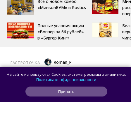
Всё о новом комбо
Мин
«МиньонБУМ» в Rostics
росс
впе
Полные условия акции
Бел
«Воппер за 66 рублей»
вер
в «Бургер Кинг»
чип
Roman_P
ГАСТРОТОЧКА
Появилась возможность попробовать
На сайте используются Cookies, системы рекламы и аналитики.
испанский неостритфуд в антураже
Политика конфиденциальности
Сальвадора Дали
Принять