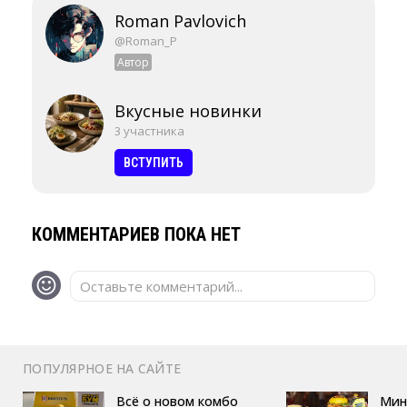
Roman Pavlovich
@Roman_P
Автор
Вкусные новинки
3 участника
ВСТУПИТЬ
КОММЕНТАРИЕВ ПОКА НЕТ
Оставьте комментарий...
ПОПУЛЯРНОЕ НА САЙТЕ
Всё о новом комбо
Мин