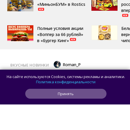
«МиньонБУМ» в Rostics
росс
впе
Полные условия акции
Бел
«Воппер за 66 рублей»
вер
в «Бургер Кинг»
чип
Roman_P
ВКУСНЫЕ НОВИНКИ
Московский ресторан начал заигрывать
На сайте используются Cookies, системы рекламы и аналитики.
с ожиданиями гостей, готовя фейковый
Политика конфиденциальности
стейк
Принять