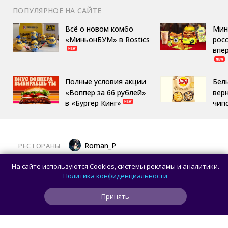
ПОПУЛЯРНОЕ НА САЙТЕ
Всё о новом комбо
Мин
«МиньонБУМ» в Rostics
росс
впе
Полные условия акции
Бел
«Воппер за 66 рублей»
вер
в «Бургер Кинг»
чип
Roman_P
РЕСТОРАНЫ
Праймовое меню и авторская Япония:
На сайте используются Cookies, системы рекламы и аналитики.
открылся новый ресторан Atlantica
Политика конфиденциальности
Принять