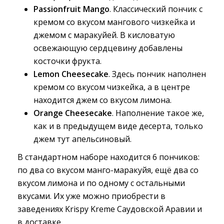
Passionfruit Mango
. Классический пончик с
кремом со вкусом мангового чизкейка и
джемом с маракуйей. В кисловатую
освежающую сердцевину добавлены
косточки фрукта.
Lemon Cheesecake
. Здесь пончик наполнен
кремом со вкусом чизкейка, а в центре
находится джем со вкусом лимона.
Orange Cheesecake
. Наполнение такое же,
как и в предыдущем виде десерта, только
джем тут апельсиновый.
В стандартном наборе находится 6 пончиков:
по два со вкусом манго-маракуйя, ещё два со
вкусом лимона и по одному с остальными
вкусами. Их уже можно приобрести в
заведениях Krispy Kreme Саудовской Аравии и
в доставке.