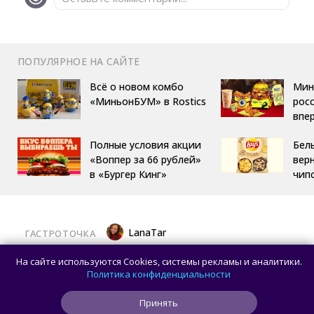
ПОПУЛЯРНОЕ НА САЙТЕ
Всё о новом комбо
Мин
«МиньонБУМ» в Rostics
росс
впе
Полные условия акции
Бел
«Воппер за 66 рублей»
вер
в «Бургер Кинг»
чип
LanaTar
ГАСТРОТОЧКА
Хочешь тропический мист для тела?
На сайте используются Cookies, системы рекламы и аналитики.
Делай заказ в OMG Coffee
Политика конфиденциальности
Принять