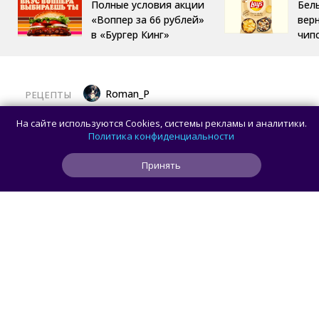
Полные условия акции
Бел
«Воппер за 66 рублей»
вер
в «Бургер Кинг»
чип
Roman_P
РЕЦЕПТЫ
Готовим баклажаны с помидорами
На сайте используются Cookies, системы рекламы и аналитики.
и сыром в духовке
Политика конфиденциальности
Принять