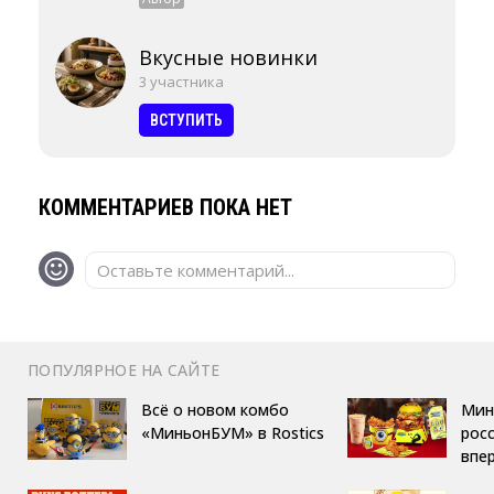
Вкусные новинки
3 участника
ВСТУПИТЬ
КОММЕНТАРИЕВ ПОКА НЕТ
Оставьте комментарий...
ПОПУЛЯРНОЕ НА САЙТЕ
Всё о новом комбо
Мин
«МиньонБУМ» в Rostics
росс
впе