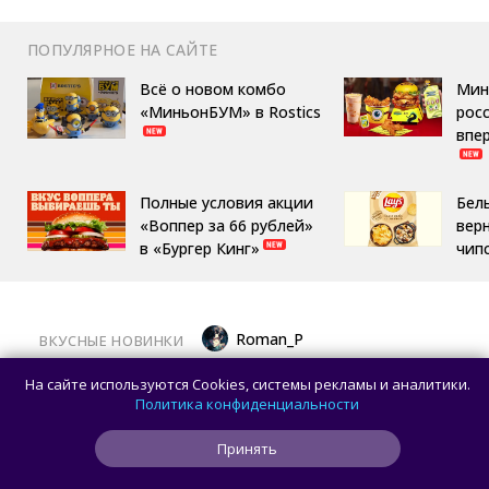
ПОПУЛЯРНОЕ НА САЙТЕ
Всё о новом комбо
Мин
«МиньонБУМ» в Rostics
росс
впе
Полные условия акции
Бел
«Воппер за 66 рублей»
вер
в «Бургер Кинг»
чип
Roman_P
ВКУСНЫЕ НОВИНКИ
Московский ресторан начал заигрывать
На сайте используются Cookies, системы рекламы и аналитики.
с ожиданиями гостей, готовя фейковый
Политика конфиденциальности
стейк
Принять