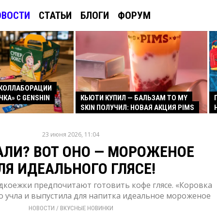
ОВОСТИ
СТАТЬИ
БЛОГИ
ФОРУМ
КОЛЛАБОРАЦИИ
ЧКА» С GENSHIN
КЬЮТИ КУПИЛ — БАЛЬЗАМ TO MY
SKIN ПОЛУЧИЛ: НОВАЯ АКЦИЯ PIMS
23 июня 2026, 11:04
ЛИ? ВОТ ОНО — МОРОЖЕНОЕ
ЛЯ ИДЕАЛЬНОГО ГЛЯСЕ!
дкоежки предпочитают готовить кофе глясе. «Коровка
о учла и выпустила для напитка идеальное мороженое
НОВОСТИ
/ 
ВКУСНЫЕ НОВИНКИ