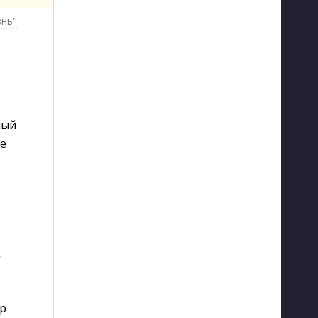
знь"
ный
ее
.
ир