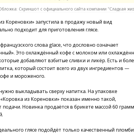
Обложка:
Скриншот с официального сайта компании "Сладкая жи
из Кореновки» запустила в продажу новый вид
льно подходит для приготовления глясе.
 французского слова glace, что дословно означает
нный». Это охлаждённый кофе с молоком или охлаждён
которые добавляют взбитые сливки и ликёр. Есть и бол
итка, который состоит всего из двух ингредиентов —
кофе и мороженого.
ужно выкладывать сверху напитка. На упаковке
 «Коровка из Кореновки» показан именно такой,
подачи. Новинка продаётся в брикете массой 60 грамм
й.
идеального глясе подойдёт только качественный пломб