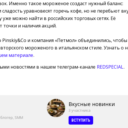
вок. Именно такое мороженое создаст нужный баланс:
и сладость уравновесят горечь кофе, но не перебьют вк
у уже можно найти в российских торговых сетях. Её
т точки и наличия акций.
о Pinskiy&Co и компания «Петмол» объединились, чтобы
вторского мороженого в итальянском стиле. Узнать о 
шем материале
.
ными новостями в нашем телеграм-канале
REDSPECIAL
.
Вкусные новинки
3 участника
 блогер, SMM
ВСТУПИТЬ