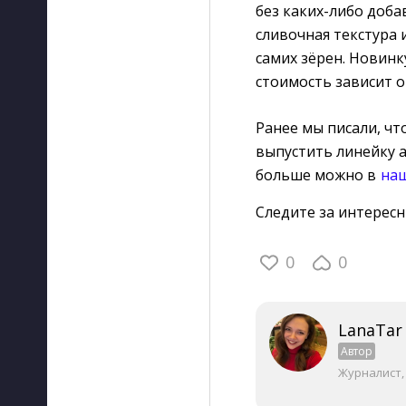
без каких-либо доба
сливочная текстура 
самих зёрен. Новинк
стоимость зависит о
Ранее мы писали, чт
выпустить линейку а
больше можно в
на
Следите за интерес
0
0
LanaTar
Автор
Журналист,