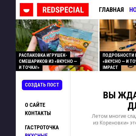
ГЛАВНАЯ
Н
РАСПАКОВКА ИГРУШЕК-
ПОДРОБНОСТИ 
СМЕШАРИКОВ ИЗ «ВКУСНО —
«ВКУСНО — И ТО
И ТОЧКА!»
IMPACT
СОЗДАТЬ ПОСТ
ВЫ ЖДА
Д
О САЙТЕ
КОНТАКТЫ
Летом многие сла
из Кореновки» эт
ГАСТРОТОЧКА
ВКУСНЫЕ