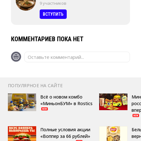
9 участников
ВСТУПИТЬ
КОММЕНТАРИЕВ ПОКА НЕТ
Оставьте комментарий...
ПОПУЛЯРНОЕ НА САЙТЕ
Всё о новом комбо
Мин
«МиньонБУМ» в Rostics
росс
впе
Полные условия акции
Бел
«Воппер за 66 рублей»
вер