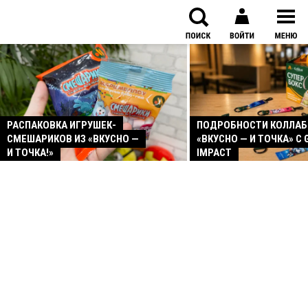
РАСПАКОВКА ИГРУШЕК-
ПОДРОБНОСТИ КОЛЛА
СМЕШАРИКОВ ИЗ «ВКУСНО —
«ВКУСНО — И ТОЧКА» С 
И ТОЧКА!»
IMPACT