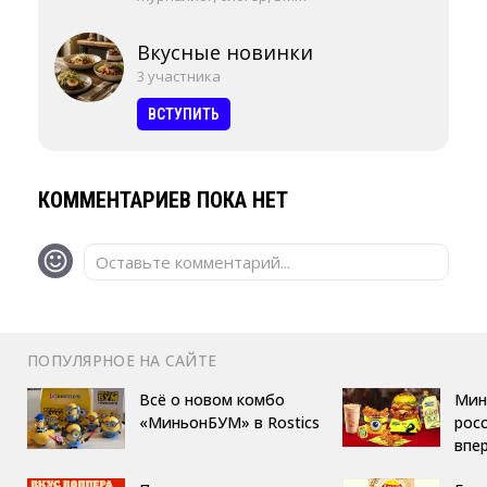
Вкусные новинки
3 участника
ВСТУПИТЬ
КОММЕНТАРИЕВ ПОКА НЕТ
Оставьте комментарий...
ПОПУЛЯРНОЕ НА САЙТЕ
Всё о новом комбо
Мин
«МиньонБУМ» в Rostics
росс
впе