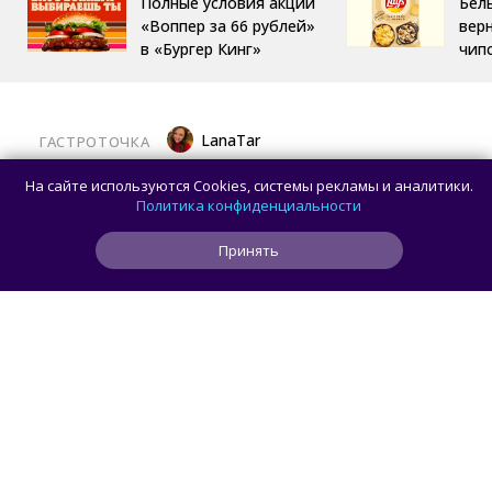
Полные условия акции
Бел
«Воппер за 66 рублей»
вер
в «Бургер Кинг»
чип
LanaTar
ГАСТРОТОЧКА
Хочешь тропический мист для тела?
На сайте используются Cookies, системы рекламы и аналитики.
Делай заказ в OMG Coffee
Политика конфиденциальности
Принять