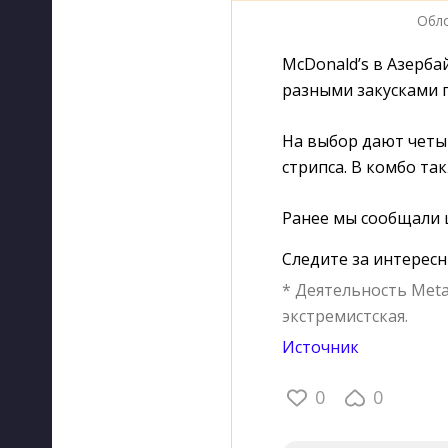
Обл
McDonald’s в Азерба
разными закусками п
На выбор дают четы
стрипса. В комбо та
Ранее мы сообщали 
Следите за интерес
* Деятельность Meta
экстремистская.
Источник
0
0