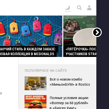
ПАУЧИЙ СТИЛЬ В КАЖДОМ ЗАКАЗЕ:
«ПЯТЁРОЧКА» ПОСАДИЛА
НОВАЯ КОЛЛЕКЦИЯ В MCDONALDS
УЧАСТНИКОВ STRAY KIDS 
ПОПУЛЯРНОЕ НА САЙТЕ
Всё о новом комбо
«МиньонБУМ» в Rostics
а
Полные условия акции
«Воппер за 66 рублей»
в «Бургер Кинг»