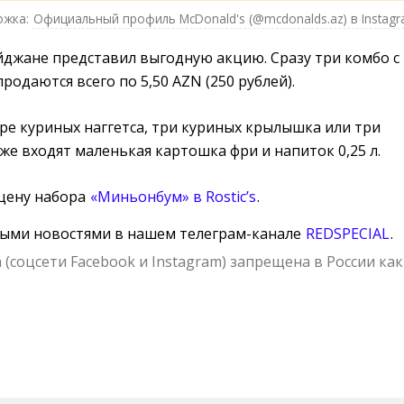
ожка:
Официальный профиль McDonald's (@mcdonalds.az) в Instag
йджане представил выгодную акцию. Сразу три комбо с
родаются всего по 5,50 AZN (250 рублей).
ре куриных наггетса, три куриных крылышка или три
кже входят маленькая картошка фри и напиток 0,25 л.
цену набора
«Миньонбум» в Rostic’s
.
ными новостями в нашем телеграм-канале
REDSPECIAL
.
 (соцсети Facebook и Instagram) запрещена в России как