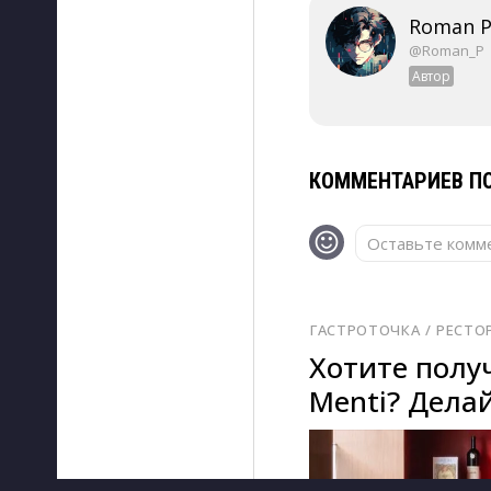
Roman P
@Roman_P
Автор
КОММЕНТАРИЕВ ПО
Оставьте комме
ГАСТРОТОЧКА
/ 
РЕСТО
Хотите получ
Menti? Делай