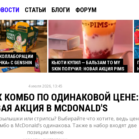
ОВОСТИ
СТАТЬИ
БЛОГИ
ФОРУМ
КОЛЛАБОРАЦИИ
ЧКА» С GENSHIN
КЬЮТИ КУПИЛ — БАЛЬЗАМ TO MY
SKIN ПОЛУЧИЛ: НОВАЯ АКЦИЯ PIMS
4 июля 2026, 13:45
Х КОМБО ПО ОДИНАКОВОЙ ЦЕНЕ:
АЯ АКЦИЯ В MCDONALD'S
крылышки или стрипсы? Выбирайте что хотите, ведь цен
мбо в McDonald’s одинакова. Также в набор входят две
позиции меню