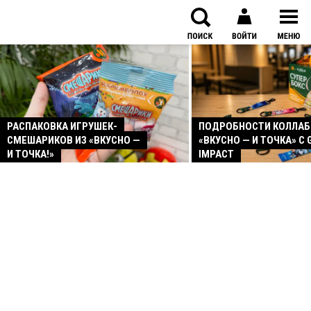
РАСПАКОВКА ИГРУШЕК-
ПОДРОБНОСТИ КОЛЛА
СМЕШАРИКОВ ИЗ «ВКУСНО —
«ВКУСНО — И ТОЧКА» С 
И ТОЧКА!»
IMPACT