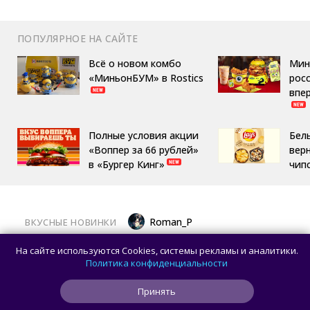
ПОПУЛЯРНОЕ НА САЙТЕ
Всё о новом комбо
Мин
«МиньонБУМ» в Rostics
росс
впе
Полные условия акции
Бел
«Воппер за 66 рублей»
вер
в «Бургер Кинг»
чип
Roman_P
ВКУСНЫЕ НОВИНКИ
Московский ресторан начал заигрывать
На сайте используются Cookies, системы рекламы и аналитики.
с ожиданиями гостей, готовя фейковый
Политика конфиденциальности
стейк
Принять