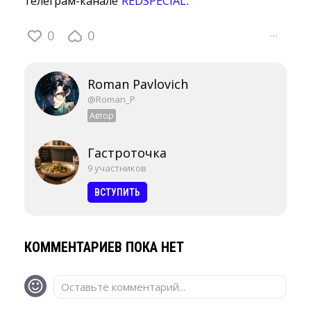
телеграм-канале
REDSPECIAL
.
0
0
···
Roman Pavlovich
@Roman_P
Автор
Гастроточка
9 участников
ВСТУПИТЬ
КОММЕНТАРИЕВ ПОКА НЕТ
Оставьте комментарий...