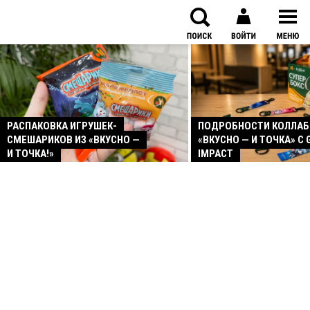
РАСПАКОВКА ИГРУШЕК-
ПОДРОБНОСТИ КОЛЛА
СМЕШАРИКОВ ИЗ «ВКУСНО —
«ВКУСНО — И ТОЧКА» С 
И ТОЧКА!»
IMPACT