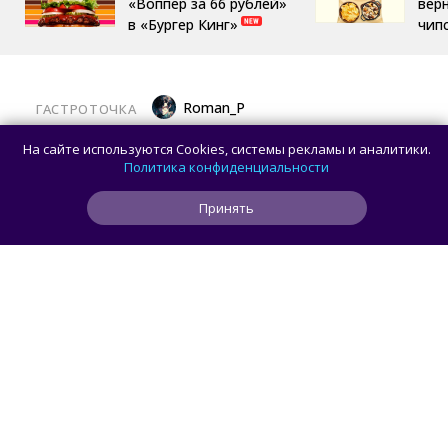
«Воппер за 66 рублей»
вер
в «Бургер Кинг»
чип
Roman_P
ГАСТРОТОЧКА
Латте «Золотой ключик» и торт «Москва»
На сайте используются Cookies, системы рекламы и аналитики.
теперь можно попробовать на ВДНХ
Политика конфиденциальности
Принять