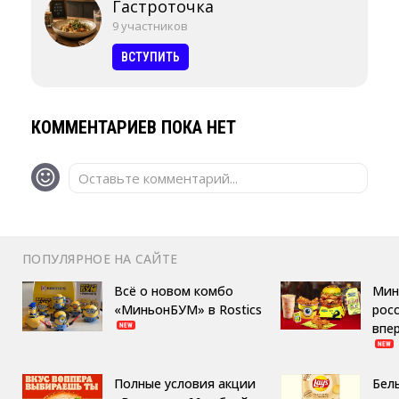
Гастроточка
9 участников
ВСТУПИТЬ
КОММЕНТАРИЕВ ПОКА НЕТ
Оставьте комментарий...
ПОПУЛЯРНОЕ НА САЙТЕ
Всё о новом комбо
Мин
«МиньонБУМ» в Rostics
росс
впе
Полные условия акции
Бел