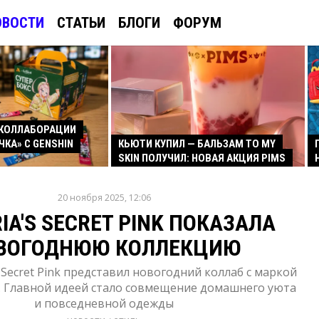
ОВОСТИ
СТАТЬИ
БЛОГИ
ФОРУМ
КОЛЛАБОРАЦИИ
ЧКА» С GENSHIN
КЬЮТИ КУПИЛ — БАЛЬЗАМ TO MY
SKIN ПОЛУЧИЛ: НОВАЯ АКЦИЯ PIMS
20 ноября 2025, 12:06
IA'S SECRET PINK ПОКАЗАЛА
ВОГОДНЮЮ КОЛЛЕКЦИЮ
s Secret Pink представил новогодний коллаб с маркой
. Главной идеей стало совмещение домашнего уюта
и повседневной одежды