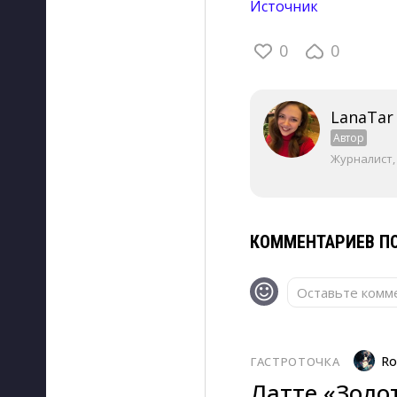
Источник
0
0
LanaTar
Автор
Журналист,
КОММЕНТАРИЕВ ПО
Оставьте комме
Ro
ГАСТРОТОЧКА
Латте «Золо