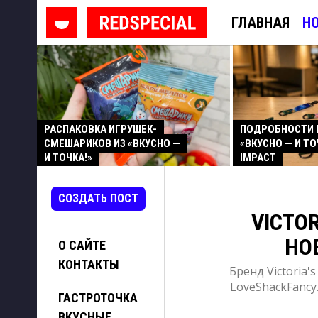
ГЛАВНАЯ
Н
РАСПАКОВКА ИГРУШЕК-
ПОДРОБНОСТИ 
СМЕШАРИКОВ ИЗ «ВКУСНО —
«ВКУСНО — И ТО
И ТОЧКА!»
IMPACT
СОЗДАТЬ ПОСТ
VICTOR
НО
О САЙТЕ
КОНТАКТЫ
Бренд Victoria'
LoveShackFancy
ГАСТРОТОЧКА
ВКУСНЫЕ