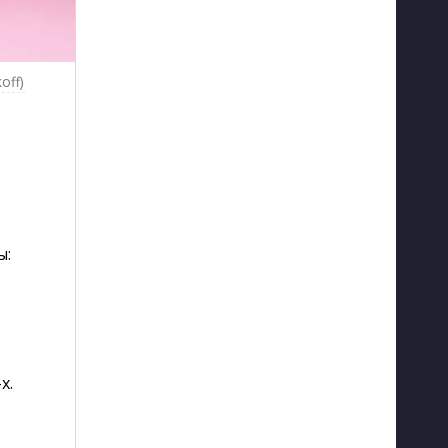
off)
ы:
х.