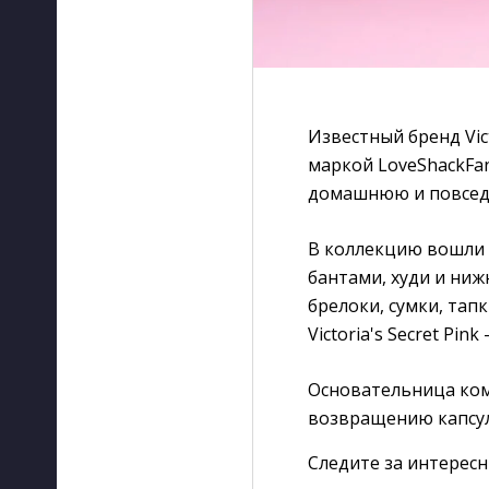
Известный бренд Vic
маркой LoveShackFa
домашнюю и повсед
В коллекцию вошли 
бантами, худи и ниж
брелоки, сумки, тап
Victoria's Secret Pin
Основательница комп
возвращению капсуль
Следите за интерес