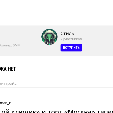
Стиль
7 участников
 блогер, SMM
ВСТУПИТЬ
КА НЕТ
нтарий...
man_P
той ключик» и торт «Москва» тепе