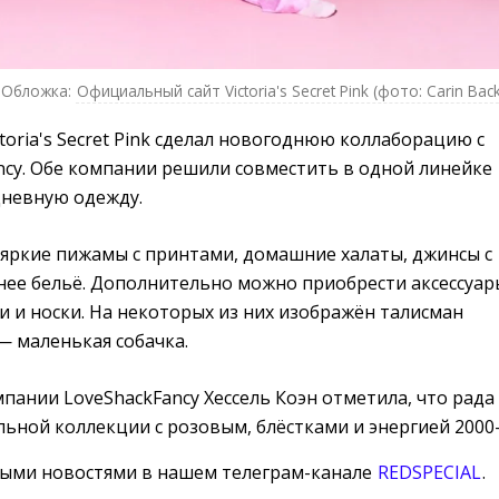
Обложка:
Официальный сайт Victoria's Secret Pink (фото: Carin Back
toria's Secret Pink сделал новогоднюю коллаборацию с
ncy. Обе компании решили совместить в одной линейке
невную одежду.
яркие пижамы с принтами, домашние халаты, джинсы с
нее бельё. Дополнительно можно приобрести аксессуар
ки и носки. На некоторых из них изображён талисман
k — маленькая собачка.
ании LoveShackFancy Хессель Коэн отметила, что рада
ной коллекции с розовым, блёстками и энергией 2000-
ными новостями в нашем телеграм-канале
REDSPECIAL
.