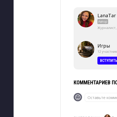
LanaTar
Автор
Журналист,
Игры
12 участни
ВСТУПИТ
КОММЕНТАРИЕВ ПО
Оставьте комме