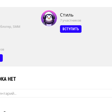
Стиль
7 участников
 блогер, SMM
ВСТУПИТЬ
ков
Ь
КА НЕТ
нтарий...