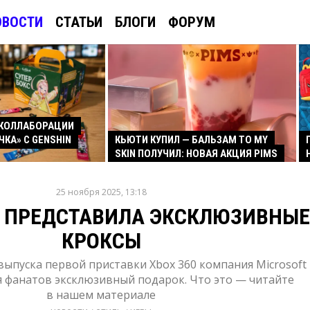
ОВОСТИ
СТАТЬИ
БЛОГИ
ФОРУМ
КОЛЛАБОРАЦИИ
ЧКА» С GENSHIN
КЬЮТИ КУПИЛ — БАЛЬЗАМ TO MY
SKIN ПОЛУЧИЛ: НОВАЯ АКЦИЯ PIMS
25 ноября 2025, 13:18
T ПРЕДСТАВИЛА ЭКСКЛЮЗИВНЫЕ
КРОКСЫ
 выпуска первой приставки Xbox 360 компания Microsoft
я фанатов эксклюзивный подарок. Что это — читайте
в нашем материале