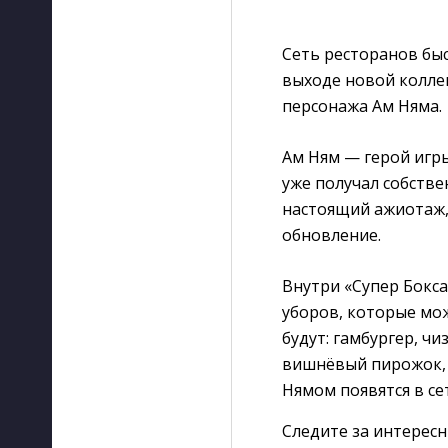
Сеть ресторанов быс
выходе новой коллек
персонажа Ам Няма.
Ам Ням — герой игры
уже получал собстве
настоящий ажиотаж,
обновление.
Внутри «Супер Бокса
уборов, которые мож
будут: гамбургер, ч
вишнёвый пирожок, 
Нямом появятся в се
Следите за интерес