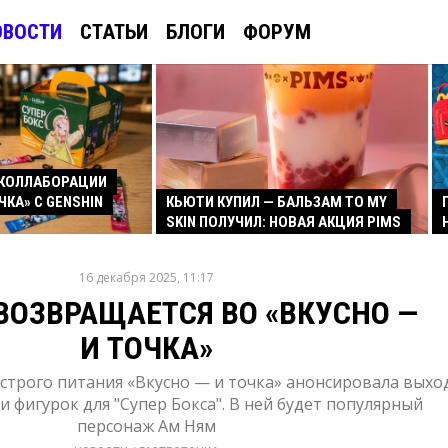
ОВОСТИ
СТАТЬИ
БЛОГИ
ФОРУМ
КОЛЛАБОРАЦИИ
ЧКА» С GENSHIN
КЬЮТИ КУПИЛ — БАЛЬЗАМ TO MY
SKIN ПОЛУЧИЛ: НОВАЯ АКЦИЯ PIMS
16 декабря 2025, 11:17
ВОЗВРАЩАЕТСЯ ВО «ВКУСНО —
И ТОЧКА»
строго питания «Вкусно — и точка» анонсировала выхо
 фигурок для "Супер Бокса". В ней будет популярный
персонаж Ам Ням