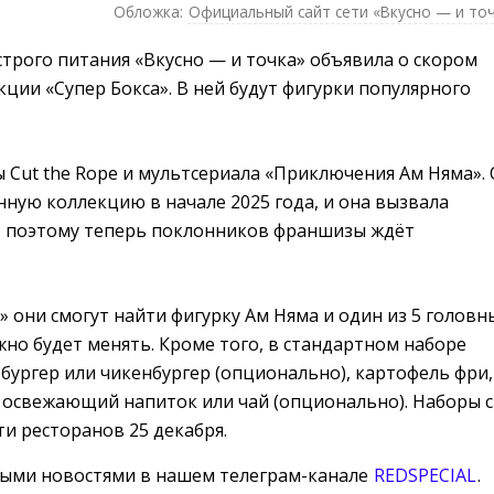
Обложка:
Официальный сайт сети «Вкусно — и то
трого питания «Вкусно — и точка» объявила о скором
ции «Супер Бокса». В ней будут фигурки популярного
 Cut the Rope и мультсериала «Приключения Ам Няма».
нную коллекцию в начале 2025 года, и она вызвала
 поэтому теперь поклонников франшизы ждёт
» они смогут найти фигурку Ам Няма и один из 5 головн
но будет менять. Кроме того, в стандартном наборе
избургер или чикенбургер (опционально), картофель фри,
освежающий напиток или чай (опционально). Наборы с
ти ресторанов 25 декабря.
ными новостями в нашем телеграм-канале
REDSPECIAL
.