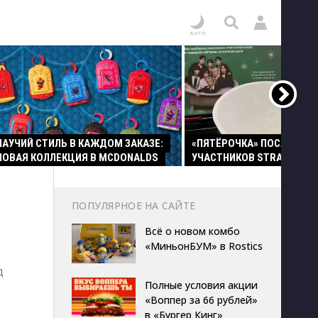
ПАУЧИЙ СТИЛЬ В КАЖДОМ ЗАКАЗЕ:
«ПЯТЁРОЧКА» ПОСАДИЛА
НОВАЯ КОЛЛЕКЦИЯ В MCDONALDS
УЧАСТНИКОВ STRAY KIDS 
ПОПУЛЯРНОЕ НА САЙТЕ
Всё о новом комбо
«МиньонБУМ» в Rostics
д
Полные условия акции
«Воппер за 66 рублей»
в «Бургер Кинг»