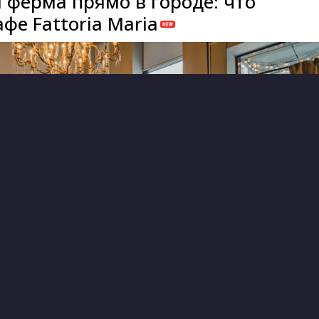
 ферма прямо в городе: что
афе Fattoria Maria