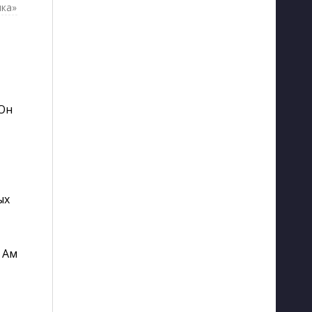
чка»
 Он
ых
 Ам