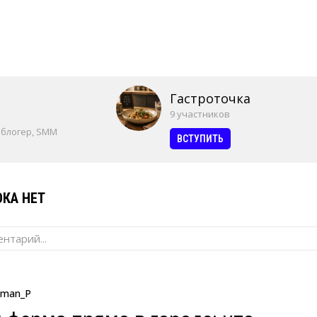
Гастроточка
9 участников
 блогер, SMM
ВСТУПИТЬ
КА НЕТ
нтарий...
man_P