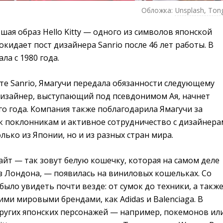
Обложка:
Unsplash, Ton
шая образ Hello Kitty — одного из символов японской
окидает пост дизайнера Sanrio после 46 лет работы. В
ла с 1980 года.
те Sanrio, Ямагучи передала обязанности следующему
изайнер, выступающий под псевдонимом Ая, начнет
го года. Компания также поблагодарила Ямагучи за
 к поклонникам и активное сотрудничество с дизайнер
лько из Японии, но и из разных стран мира.
йт — так зовут белую кошечку, которая на самом деле
з Лондона, — появилась на виниловых кошельках. Со
ыло увидеть почти везде: от сумок до техники, а также
ими мировыми брендами, как Adidas и Balenciaga. В
других японских персонажей — например, покемонов ил