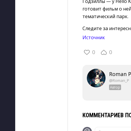
Годзиллы — у Hello 
готовит фильм о не
тематический парк.
Следите за интерес
Источник
0
0
Roman P
@Roman_P
Автор
КОММЕНТАРИЕВ ПО