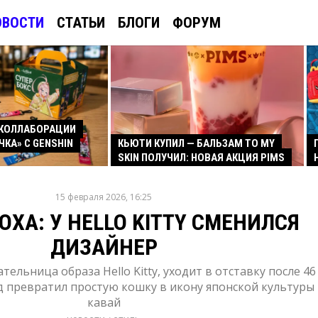
ОВОСТИ
СТАТЬИ
БЛОГИ
ФОРУМ
КОЛЛАБОРАЦИИ
ЧКА» С GENSHIN
КЬЮТИ КУПИЛ — БАЛЬЗАМ TO MY
SKIN ПОЛУЧИЛ: НОВАЯ АКЦИЯ PIMS
15 февраля 2026, 16:25
ХА: У HELLO KITTY СМЕНИЛСЯ
ДИЗАЙНЕР
тельница образа Hello Kitty, уходит в отставку после 46
уд превратил простую кошку в икону японской культуры
кавай