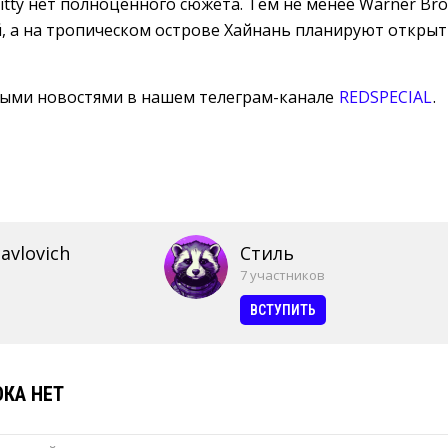
Kitty нет полноценного сюжета. Тем не менее Warner Bro
й, а на тропическом острове Хайнань планируют откры
ными новостями в нашем телеграм-канале
REDSPECIAL
.
avlovich
Стиль
7 участников
ВСТУПИТЬ
КА НЕТ