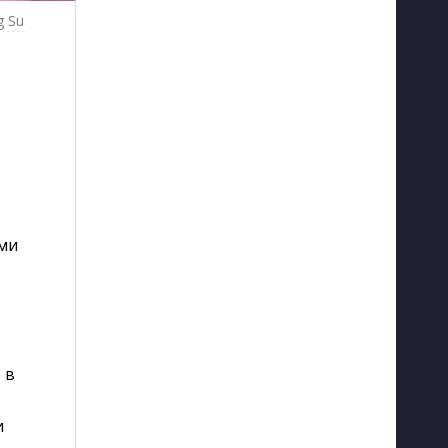
g Su
ами
 в
и