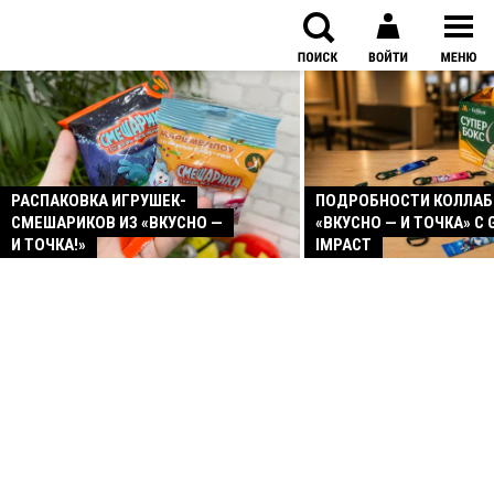
РАСПАКОВКА ИГРУШЕК-
ПОДРОБНОСТИ КОЛЛА
СМЕШАРИКОВ ИЗ «ВКУСНО —
«ВКУСНО — И ТОЧКА» С 
И ТОЧКА!»
IMPACT