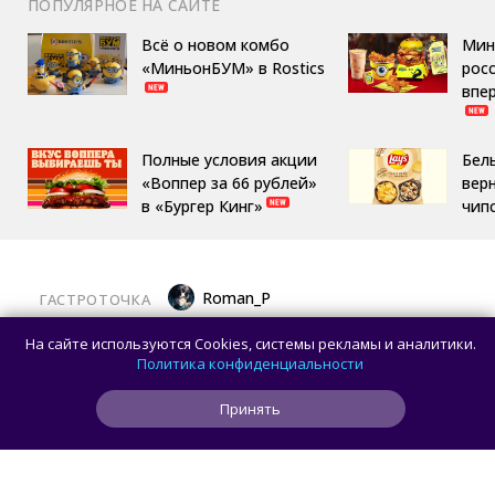
ПОПУЛЯРНОЕ НА САЙТЕ
Всё о новом комбо
Мин
«МиньонБУМ» в Rostics
росс
впе
Полные условия акции
Бел
«Воппер за 66 рублей»
вер
в «Бургер Кинг»
чип
Roman_P
ГАСТРОТОЧКА
Латте «Золотой ключик» и торт «Москва»
На сайте используются Cookies, системы рекламы и аналитики.
теперь можно попробовать на ВДНХ
Политика конфиденциальности
Принять