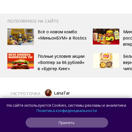
ПОПУЛЯРНОЕ НА САЙТЕ
Всё о новом комбо
Мин
«МиньонБУМ» в Rostics
росс
впе
Полные условия акции
Бел
«Воппер за 66 рублей»
вер
в «Бургер Кинг»
чип
LanaTar
ГАСТРОТОЧКА
Похрустим? В Москве открылся сезон
На сайте используются Cookies, системы рекламы и аналитики.
арбузов
Политика конфиденциальности
Принять