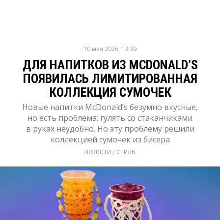
10 мая 2026, 13:39
ДЛЯ НАПИТКОВ ИЗ MCDONALD’S
ПОЯВИЛАСЬ ЛИМИТИРОВАННАЯ
КОЛЛЕКЦИЯ СУМОЧЕК
Новые напитки McDonald’s безумно вкусные,
но есть проблема: гулять со стаканчиками
в руках неудобно. Но эту проблему решили
коллекцией сумочек из бисера
НОВОСТИ
/ 
СТИЛЬ