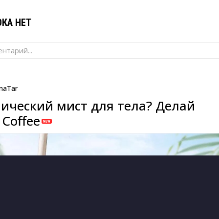
КА НЕТ
нтарий...
naTar
ический мист для тела? Делай
Coffee