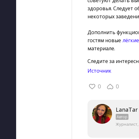
советуют делать вы
здоровья. Следует 
некоторых заведени
Дополнить функцион
гостям новые
лёгкие
материале.
Следите за интерес
Источник
0
0
LanaTar
Автор
Журналист,