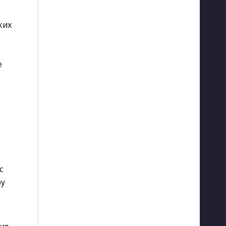
ких
е
с
ру