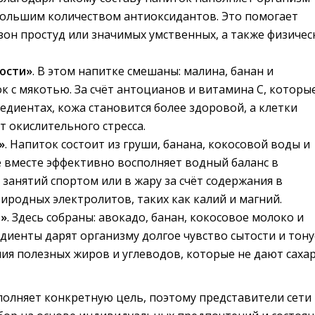
большим количеством антиоксидантов. Это помогает
зон простуд или значимых умственных, а также физичес
ости»
. В этом напитке смешаны: малина, банан и
к с мякотью. За счёт антоцианов и витамина C, которы
редиентах, кожа становится более здоровой, а клетки
 окислительного стресса.
»
. Напиток состоит из груши, банана, кокосовой воды и
ё вместе эффективно восполняет водный баланс в
 занятий спортом или в жару за счёт содержания в
иродных электролитов, таких как калий и магний.
я»
. Здесь собраны: авокадо, банан, кокосовое молоко и
едиенты дарят организму долгое чувство сытости и тону
ния полезных жиров и углеводов, которые не дают саха
олняет конкретную цель, поэтому представители сети