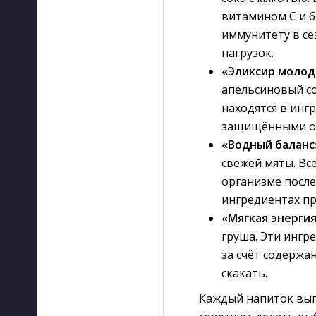
витамином С и 
иммунитету в се
нагрузок.
«Эликсир молод
апельсиновый со
находятся в инг
защищёнными от
«Водный баланс
свежей мяты. Вс
организме после
ингредиентах пр
«Мягкая энерги
груша. Эти ингр
за счёт содержа
скакать.
Каждый напиток вып