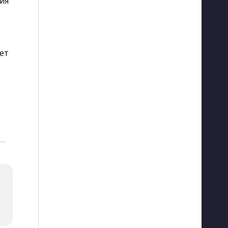
ия
ет
···