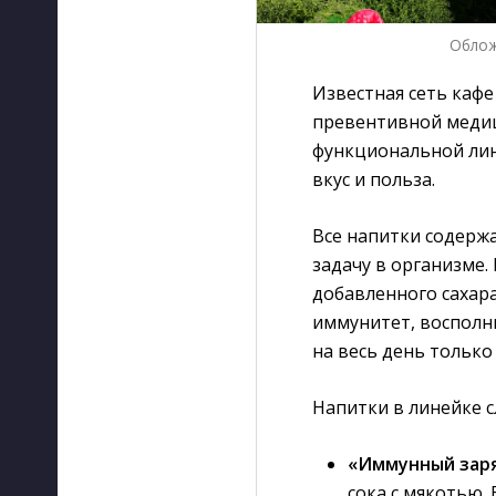
Облож
Известная сеть кафе
превентивной медиц
функциональной лине
вкус и польза.
Все напитки содерж
задачу в организме. 
добавленного сахара
иммунитет, восполни
на весь день только
Напитки в линейке 
«Иммунный зар
сока с мякотью.