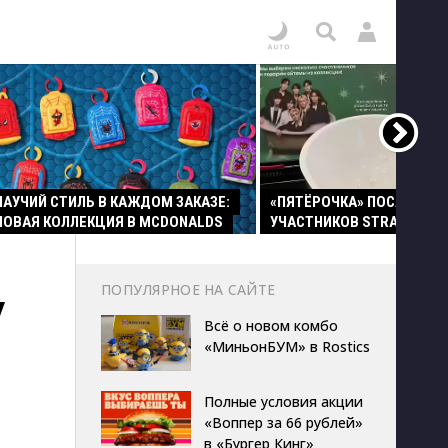
ПАУЧИЙ СТИЛЬ В КАЖДОМ ЗАКАЗЕ:
«ПЯТЁРОЧКА» ПОСАДИЛА
НОВАЯ КОЛЛЕКЦИЯ В MCDONALDS
УЧАСТНИКОВ STRAY KIDS 
ПОПУЛЯРНОЕ НА САЙТЕ
У
Всё о новом комбо
«МиньонБУМ» в Rostics
Полные условия акции
о
«Воппер за 66 рублей»
в «Бургер Кинг»