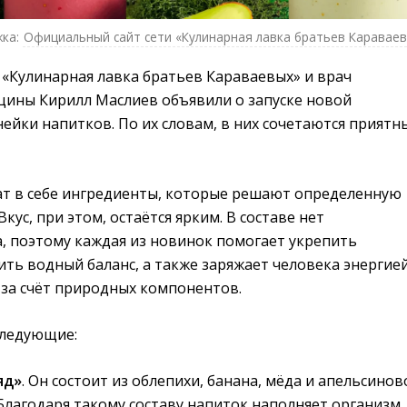
ка:
Официальный сайт сети «Кулинарная лавка братьев Каравае
 «Кулинарная лавка братьев Караваевых» и врач
ины Кирилл Маслиев объявили о запуске новой
йки напитков. По их словам, в них сочетаются приятн
ат в себе ингредиенты, которые решают определенную
Вкус, при этом, остаётся ярким. В составе нет
, поэтому каждая из новинок помогает укрепить
ть водный баланс, а также заряжает человека энергие
 за счёт природных компонентов.
следующие:
яд»
. Он состоит из облепихи, банана, мёда и апельсинов
 Благодаря такому составу напиток наполняет организм