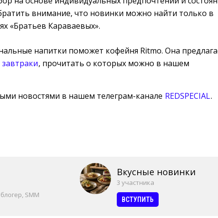
бор на основе индивидуальных предпочтений и состоян
обратить внимание, что новинки можно найти только в
ях «Братьев Караваевых».
альные напитки поможет кофейня Ritmo. Она предлага
 завтраки
, прочитать о которых можно в нашем
ными новостями в нашем телеграм-канале
REDSPECIAL
.
Вкусные новинки
3 участника
 блогер, SMM
ВСТУПИТЬ