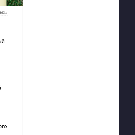
вых»
ый
й
ого