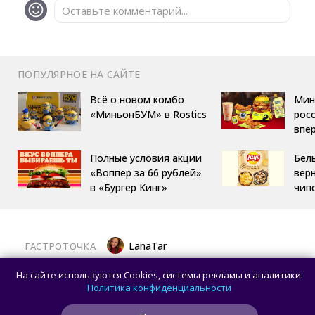
Оставьте комментарий...
ПОПУЛЯРНОЕ НА САЙТЕ
Всё о новом комбо
Мин
«МиньонБУМ» в Rostics
росс
впе
Полные условия акции
Бел
«Воппер за 66 рублей»
вер
в «Бургер Кинг»
чип
LanaTar
ГАСТРОТОЧКА
Хочешь тропический мист для тела?
На сайте используются Cookies, системы рекламы и аналитики.
Делай заказ в OMG Coffee
Политика конфиденциальности