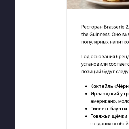
Ресторан Brasserie 
the Guinness. Оно в
популярных напитко
Год основания бренд
установили соответс
позиций будут след
Коктейль «Чёрн
Ирландский утр
американо, моло
Гиннесс баунти
Говяжьи щёчки 
создания особой