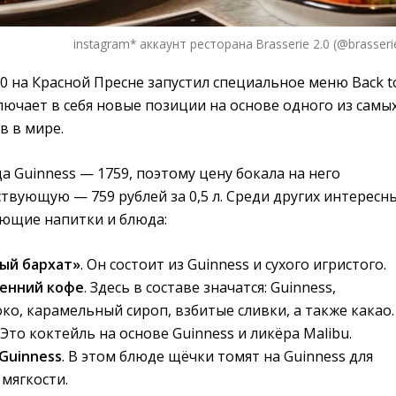
instagram* аккаунт ресторана Brasserie 2.0 (@brasserie
2.0 на Красной Пресне запустил специальное меню Back t
ключает в себя новые позиции на основе одного из самы
в в мире.
а Guinness — 1759, поэтому цену бокала на него
твующую — 759 рублей за 0,5 л. Среди других интересн
ующие напитки и блюда:
ый бархат»
. Он состоит из Guinness и сухого игристого.
енний кофе
. Здесь в составе значатся: Guinness,
ко, карамельный сироп, взбитые сливки, а также какао.
. Это коктейль на основе Guinness и ликёра Malibu.
Guinness
. В этом блюде щёчки томят на Guinness для
 мягкости.