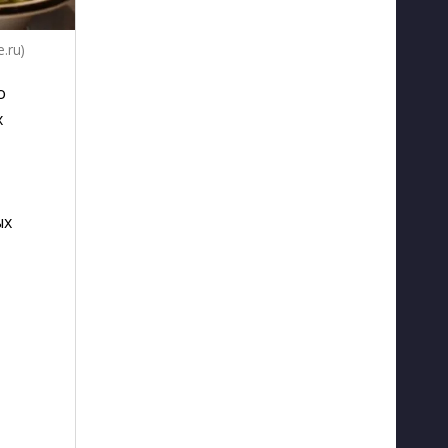
.ru)
o
х
ых