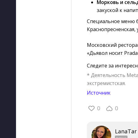
Морковь и сель
закуской к напит
Специальное меню бу
Краснопресненская, у
Московский рестора
«Дьявол носит Prada
Следите за интерес
* Деятельность Meta
экстремистская.
Источник
0
0
LanaTar