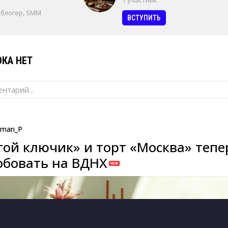
1 участник
 блогер, SMM
ВСТУПИТЬ
КА НЕТ
нтарий...
man_P
той ключик» и торт «Москва» тепе
бовать на ВДНХ