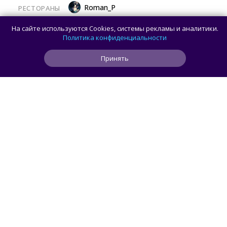
Roman_P
РЕСТОРАНЫ
Праймовое меню и авторская Япония:
На сайте используются Cookies, системы рекламы и аналитики.
открылся новый ресторан Atlantica
Политика конфиденциальности
Принять
0
0
0
49 мин
ЧИТАТЬ ДАЛЕЕ