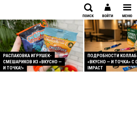
РАСПАКОВКА ИГРУШЕК-
ПОДРОБНОСТИ КОЛЛА
СМЕШАРИКОВ ИЗ «ВКУСНО —
«ВКУСНО — И ТОЧКА» С 
И ТОЧКА!»
IMPACT