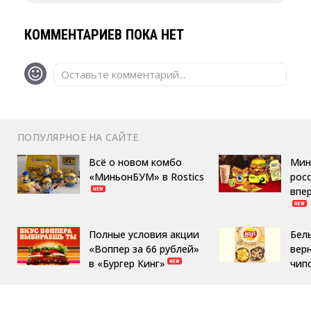
КОММЕНТАРИЕВ ПОКА НЕТ
Оставьте комментарий...
ПОПУЛЯРНОЕ НА САЙТЕ
Всё о новом комбо
Мин
«МиньонБУМ» в Rostics
росс
впе
Полные условия акции
Бел
«Воппер за 66 рублей»
вер
в «Бургер Кинг»
чип