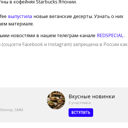
пны в кофейнях Starbucks Японии.
ffee
выпустила
новые веганские десерты. Узнать о них 
ем материале.
ными новостями в нашем телеграм-канале
REDSPECIAL
.
 (соцсети Facebook и Instagram) запрещена в России как
Вкусные новинки
3 участника
 блогер, SMM
ВСТУПИТЬ