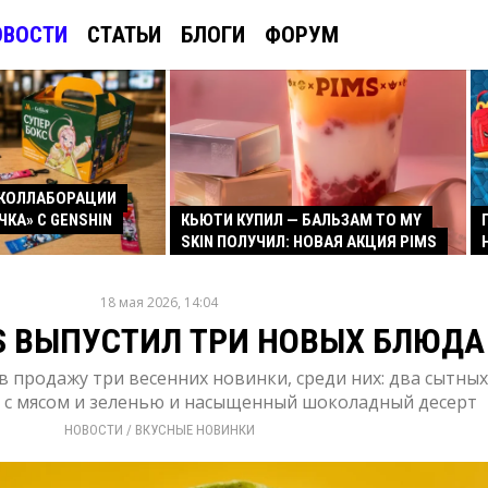
ОВОСТИ
СТАТЬИ
БЛОГИ
ФОРУМ
КОЛЛАБОРАЦИИ
ЧКА» С GENSHIN
КЬЮТИ КУПИЛ — БАЛЬЗАМ TO MY
SKIN ПОЛУЧИЛ: НОВАЯ АКЦИЯ PIMS
18 мая 2026, 14:04
S ВЫПУСТИЛ ТРИ НОВЫХ БЛЮДА
 в продажу три весенних новинки, среди них: два сытных
 с мясом и зеленью и насыщенный шоколадный десерт
НОВОСТИ
/ 
ВКУСНЫЕ НОВИНКИ