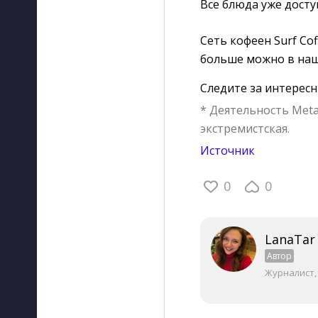
Все блюда уже досту
Сеть кофеен Surf Co
больше можно в наш
Следите за интерес
* Деятельность Meta
экстремистская.
Источник
0
0
LanaTar
Автор
Журналист,