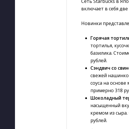
Сеть Starbucks в Яп
включает в себя две
Новинки представл
Горячая тортил
тортилья, кусоч
базилика. Стоим
рублей.
Сэндвич со сви
свежей нашинков
соуса на основе
примерно 318 ру
Шоколадный те
насыщенный вку
кремом из сыра.
рублей.