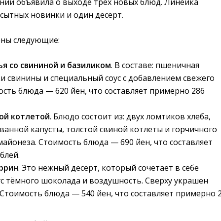
онии объявила о выходе трёх новых блюд. Линейка
 сытных новинки и один десерт.
ены следующие:
ья со свининой и базиликом
. В составе: пшеничная
ки свинины и специальный соус с добавлением свежего
ость блюда — 620 йен, что составляет примерно 286
ной котлетой
. Блюдо состоит из: двух ломтиков хлеба,
анной капусты, толстой свиной котлеты и горчичного
 майонеза. Стоимость блюда — 690 йен, что составляет
блей.
ррин
. Это нежный десерт, который сочетает в себе
с тёмного шоколада и воздушность. Сверху украшен
 Стоимость блюда — 540 йен, что составляет примерно 