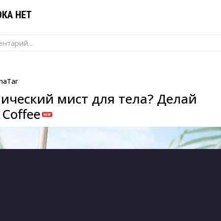
КА НЕТ
нтарий...
naTar
ический мист для тела? Делай
Coffee