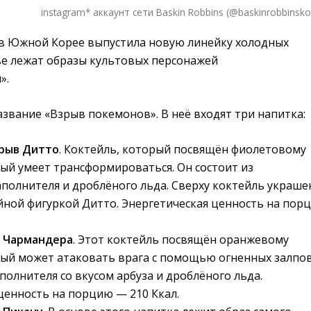
instagram* аккаунт сети Baskin Robbins (@baskinrobbinsko
s в Южной Корее выпустила новую линейку холодных
ве лежат образы культовых персонажей
».
звание «Взрыв покемонов». В неё входят три напитка:
рыв Дитто
. Коктейль, который посвящён фиолетовому
ый умеет трансформироваться. Он состоит из
полнителя и дроблёного льда. Сверху коктейль украше
ной фигуркой Дитто. Энергетическая ценность на пор
 Чармандера
. Этот коктейль посвящён оранжевому
ый может атаковать врага с помощью огненных залпов
аполнителя со вкусом арбуза и дроблёного льда.
ценность на порцию — 210 Ккал.