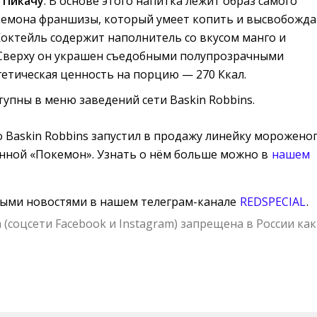
 Пикачу
. В основе этого напитка лежит образ самого
кемона франшизы, который умеет копить и высвобожда
Коктейль содержит наполнитель со вкусом манго и
 Сверху он украшен съедобными полупрозрачными
етическая ценность на порцию — 270 Ккал.
тупны в меню заведений сети Baskin Robbins.
о Baskin Robbins запустил в продажу линейку мороженог
нной «Покемон». Узнать о нём больше можно в
нашем
ными новостями в нашем телеграм-канале
REDSPECIAL
.
 (соцсети Facebook и Instagram) запрещена в России как