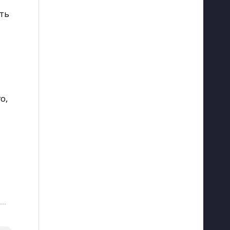
ть
о,
···