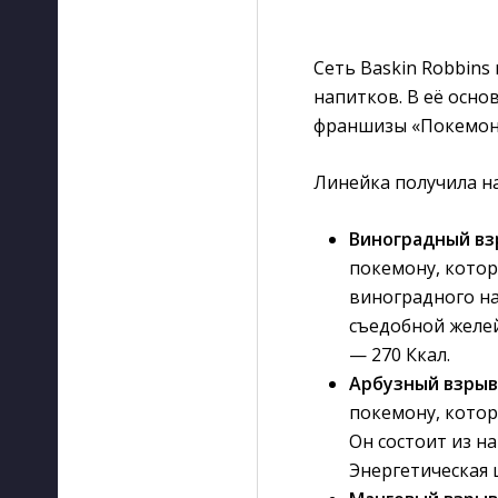
Сеть Baskin Robbin
напитков. В её осно
франшизы «Покемон
Линейка получила на
Виноградный вз
покемону, котор
виноградного на
съедобной желей
— 270 Ккал.
Арбузный взрыв
покемону, котор
Он состоит из н
Энергетическая 