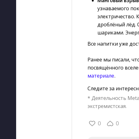
Манговый взрыв
узнаваемого по
электричество. 
дроблёный лёд.
шариками. Энерг
Все напитки уже дос
Ранее мы писали, чт
посвящённого вселе
материале
.
Следите за интерес
* Деятельность Meta
экстремистская.
0
0