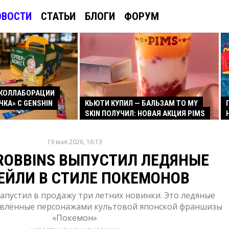
ОВОСТИ
СТАТЬИ
БЛОГИ
ФОРУМ
КОЛЛАБОРАЦИИ
ЧКА» С GENSHIN
КЬЮТИ КУПИЛ — БАЛЬЗАМ TO MY
SKIN ПОЛУЧИЛ: НОВАЯ АКЦИЯ PIMS
19 мая 2026, 16:13
 ROBBINS ВЫПУСТИЛ ЛЕДЯНЫЕ
ЕЙЛИ В СТИЛЕ ПОКЕМОНОВ
запустил в продажу три летних новинки. Это ледяные
овлённые персонажами культовой японской франшизы
«Покемон»