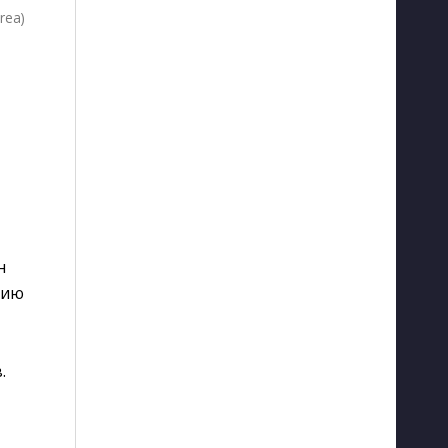
rea)
н
цию
.