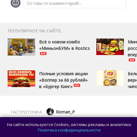
Оставьте комментарий...
ПОПУЛЯРНОЕ НА САЙТЕ
Всё о новом комбо
Мин
«МиньонБУМ» в Rostics
росс
впе
Полные условия акции
Бел
«Воппер за 66 рублей»
вер
в «Бургер Кинг»
чип
Roman_P
ГАСТРОТОЧКА
Латте «Золотой ключик» и торт «Москва»
На сайте используются Cookies, системы рекламы и аналитики.
теперь можно попробовать на ВДНХ
Политика конфиденциальности