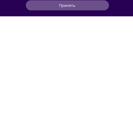
Принять
0
1
0
7 ч
ЧИТАТЬ ДАЛЕЕ
Roman_P
ГАСТРОТОЧКА
В Москве открылась «Яндекс Лавка» —
офлайн-кафе с эксклюзивными десертами