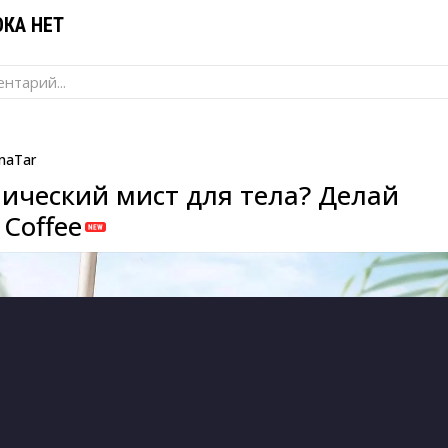
КА НЕТ
нтарий...
naTar
ический мист для тела? Делай
Coffee