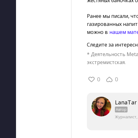
жестяных баночках о
Ранее мы писали, чт
газированных напитк
можно в
нашем мат
Следите за интерес
* Деятельность Meta
экстремистская.
0
0
LanaTar
Автор
Журналист,