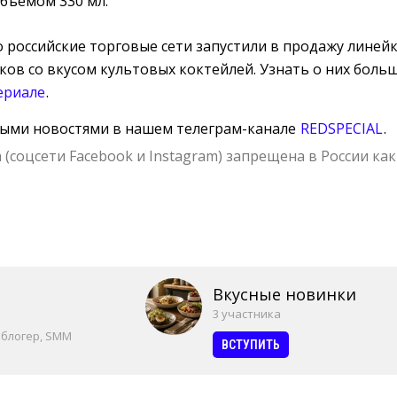
бъёмом 330 мл.
о российские торговые сети запустили в продажу линей
ов со вкусом культовых коктейлей. Узнать о них боль
ериале
.
ными новостями в нашем телеграм-канале
REDSPECIAL
.
 (соцсети Facebook и Instagram) запрещена в России как
Вкусные новинки
3 участника
 блогер, SMM
ВСТУПИТЬ