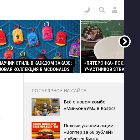
ПАУЧИЙ СТИЛЬ В КАЖДОМ ЗАКАЗЕ:
«ПЯТЁРОЧКА» ПОСАДИЛА
НОВАЯ КОЛЛЕКЦИЯ В MCDONALDS
УЧАСТНИКОВ STRAY KIDS 
ПОПУЛЯРНОЕ НА САЙТЕ
Всё о новом комбо
«МиньонБУМ» в Rostics
я
Полные условия акции
«Воппер за 66 рублей»
в «Бургер Кинг»