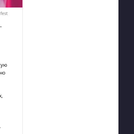
fest
—
кую
 но
х,
в