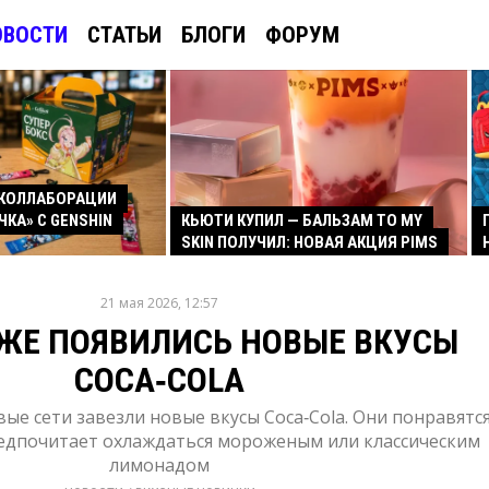
ОВОСТИ
СТАТЬИ
БЛОГИ
ФОРУМ
КОЛЛАБОРАЦИИ
ЧКА» С GENSHIN
КЬЮТИ КУПИЛ — БАЛЬЗАМ TO MY
SKIN ПОЛУЧИЛ: НОВАЯ АКЦИЯ PIMS
21 мая 2026, 12:57
ЖЕ ПОЯВИЛИСЬ НОВЫЕ ВКУСЫ
COCA‑COLA
вые сети завезли новые вкусы Coca‑Cola. Они понравятс
редпочитает охлаждаться мороженым или классическим
лимонадом