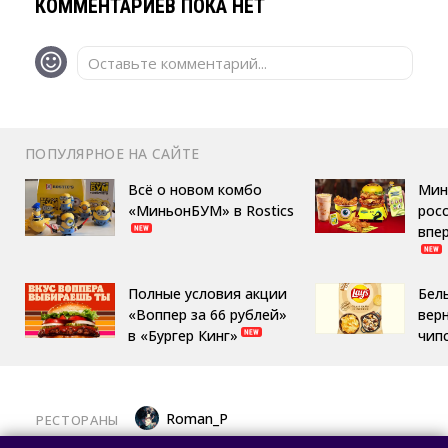
КОММЕНТАРИЕВ ПОКА НЕТ
Оставьте комментарий...
ПОПУЛЯРНОЕ НА САЙТЕ
Всё о новом комбо
Мин
«МиньонБУМ» в Rostics
росс
впе
Полные условия акции
Бел
«Воппер за 66 рублей»
вер
в «Бургер Кинг»
чип
Roman_P
РЕСТОРАНЫ