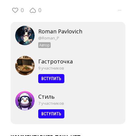
0
0
···
Roman Pavlovich
@Roman_P
Автор
Гастроточка
9 участников
ВСТУПИТЬ
Стиль
7 участников
ВСТУПИТЬ