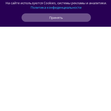
Праймовое меню и авторская Япония:
На сайте используются Cookies, системы рекламы и аналитики.
открылся новый ресторан Atlantica
Политика конфиденциальности
Принять
0
0
0
36 мин
ЧИТАТЬ ДАЛЕЕ
Roman_P
ГАСТРОТОЧКА
/ 
ИГРЫ