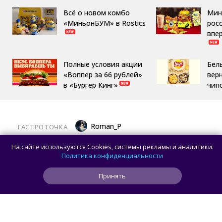
Всё о новом комбо
Мин
«МиньонБУМ» в Rostics
росс
впе
Полные условия акции
Бел
«Воппер за 66 рублей»
вер
в «Бургер Кинг»
чип
Roman_P
ГАСТРОТОЧКА
Латте «Золотой ключик» и торт «Москва»
На сайте используются Cookies, системы рекламы и аналитики.
теперь можно попробовать на ВДНХ
Политика конфиденциальности
Принять