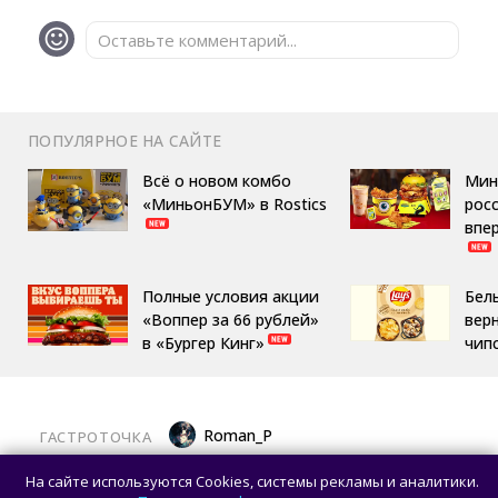
Оставьте комментарий...
ПОПУЛЯРНОЕ НА САЙТЕ
Всё о новом комбо
Мин
«МиньонБУМ» в Rostics
росс
впе
Полные условия акции
Бел
«Воппер за 66 рублей»
вер
в «Бургер Кинг»
чип
Roman_P
ГАСТРОТОЧКА
Латте «Золотой ключик» и торт «Москва»
На сайте используются Cookies, системы рекламы и аналитики.