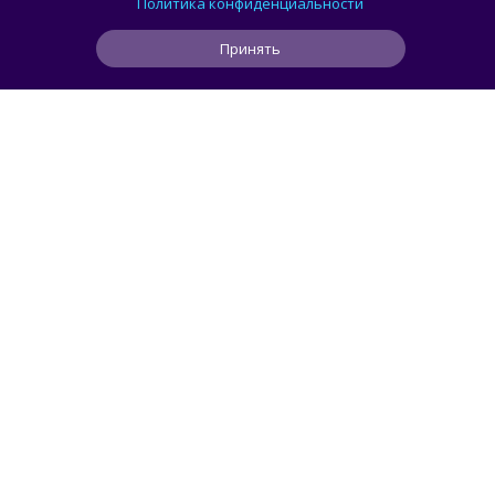
теперь можно попробовать на ВДНХ
Политика конфиденциальности
Принять
0
1
0
4 ч
ЧИТАТЬ ДАЛЕЕ
Roman_P
ГАСТРОТОЧКА
В Москве открылась «Яндекс Лавка» —
офлайн-кафе с эксклюзивными десертами