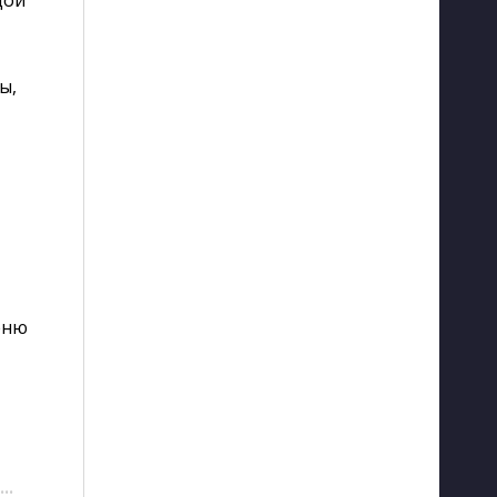
ы,
еню
···