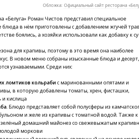
Обложка:
Официальный сайт ресторана «Бел
а «Белуга» Роман Чистов представил специальное
е блюда в нём приготовлены с добавлением жгучей тра
тстве боялись, а хозяйки использовали как добавку к су
зона для крапивы, поэтому в это время она наиболее
вкус. В новом меню собраны изысканные блюда и десерт
тся узнаваемыми. Среди них:
ких ломтиков кольраби
с маринованными опятами и 
ивы, в которую добавлены томаты, хрен, фисташки,
 и кислица
аба
. Блюдо представляет собой полусферы из камчатско
бульоном и желе из крапивы с томатной водой. Также к
 зелёный домашний майонез со свежевыжатым крапив
 молодой моркови
Традиционный весенний суп, сваренный на основе моло