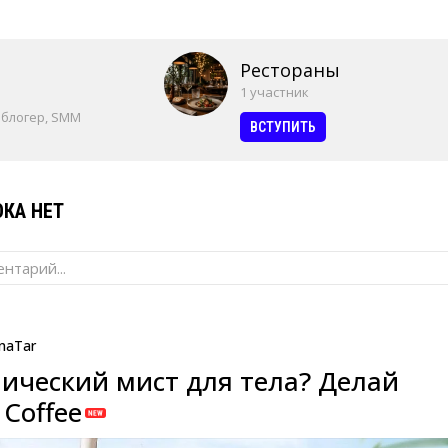
Рестораны
1 участник
 блогер, SMM
ВСТУПИТЬ
КА НЕТ
нтарий...
naTar
ический мист для тела? Делай
Coffee