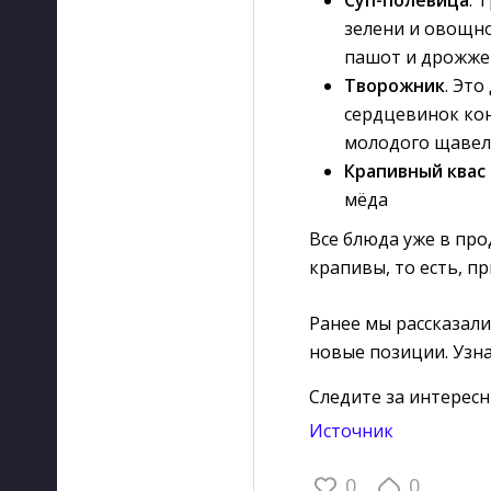
зелени и овощно
пашот и дрожже
Творожник
. Это
сердцевинок кон
молодого щавел
Крапивный квас
мёда
Все блюда уже в про
крапивы, то есть, п
Ранее мы рассказал
новые позиции. Узн
Следите за интерес
Источник
0
0