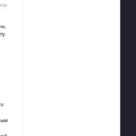
уга»
вы,
пу.
,
го
ным
дой