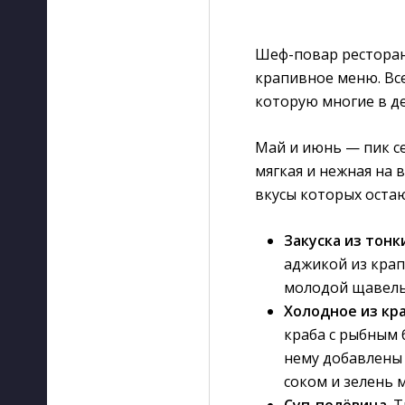
Шеф-повар ресторан
крапивное меню. Вс
которую многие в де
Май и июнь — пик се
мягкая и нежная на 
вкусы которых остаю
Закуска из тон
аджикой из крап
молодой щавель
Холодное из кр
краба с рыбным 
нему добавлены
соком и зелень
Суп-полёвица
. 