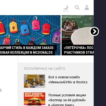
ПАУЧИЙ СТИЛЬ В КАЖДОМ ЗАКАЗЕ:
«ПЯТЁРОЧКА» ПОСАДИЛА
НОВАЯ КОЛЛЕКЦИЯ В MCDONALDS
УЧАСТНИКОВ STRAY KIDS 
ПОПУЛЯРНОЕ НА САЙТЕ
Всё о новом комбо
«МиньонБУМ» в Rostics
й
Полные условия акции
«Воппер за 66 рублей»
в «Бургер Кинг»