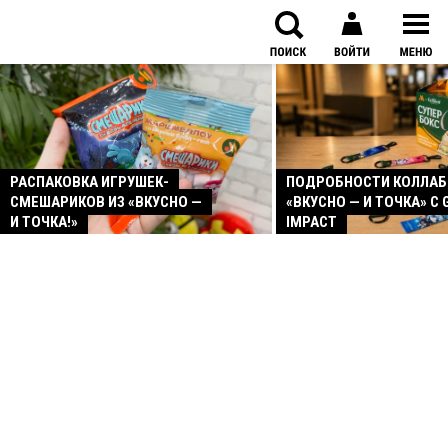
РАСПАКОВКА ИГРУШЕК-
ПОДРОБНОСТИ КОЛЛА
СМЕШАРИКОВ ИЗ «ВКУСНО —
«ВКУСНО — И ТОЧКА» С 
И ТОЧКА!»
IMPACT