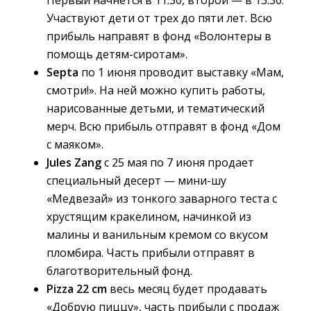
Первый начнется в 11:30, второй — в 13:30.
Участвуют дети от трех до пяти лет. Всю
прибыль направят в фонд «Волонтеры в
помощь детям-сиротам».
Septa
по 1 июня проводит выставку «Мам, 
смотри!». На ней можно купить работы,
нарисованные детьми, и тематический
мерч. Всю прибыль отправят в фонд «Дом
с маяком».
Jules Zang
с 25 мая по 7 июня продает 
специальный десерт — мини-шу
«Медвезай» из тонкого заварного теста с
хрустящим кракелином, начинкой из
малины и ванильным кремом со вкусом
пломбира. Часть прибыли отправят в
благотворительный фонд.
Pizza 22 cm
весь месяц будет продавать 
«Добрую пиццу», часть прибыли с продаж