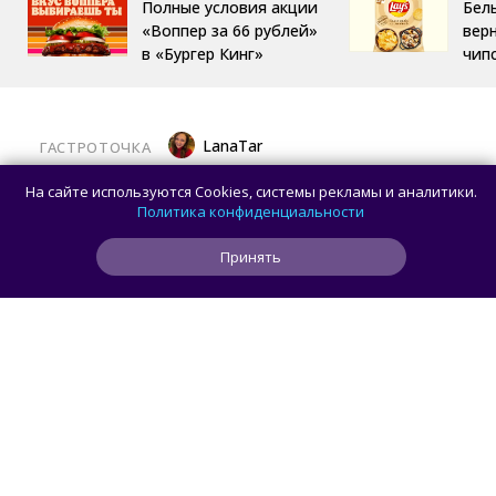
Полные условия акции
Бел
«Воппер за 66 рублей»
вер
в «Бургер Кинг»
чип
LanaTar
ГАСТРОТОЧКА
Хотите вернуться в 2010-е? Тогда
На сайте используются Cookies, системы рекламы и аналитики.
забегайте в Sur бар за хэппи-милом
Политика конфиденциальности
Принять