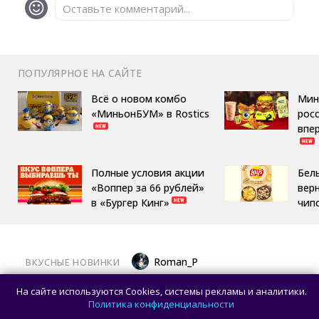
Оставьте комментарий...
ПОПУЛЯРНОЕ НА САЙТЕ
Всё о новом комбо
Мин
«МиньонБУМ» в Rostics
росс
впе
Полные условия акции
Бел
«Воппер за 66 рублей»
вер
в «Бургер Кинг»
чип
Roman_P
ВКУСНЫЕ НОВИНКИ
Московский ресторан начал заигрывать
На сайте используются Cookies, системы рекламы и аналитики.
с ожиданиями гостей, готовя фейковый
Политика конфиденциальности
стейк