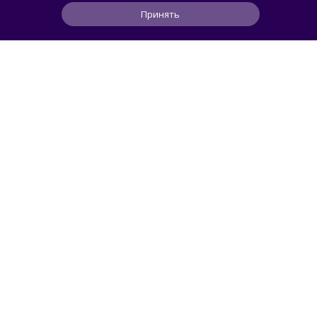
Принять
0
0
0
10 ч
ЧИТАТЬ ДАЛЕЕ
Roman_P
ГАСТРОТОЧКА
В McDonald's вернулись бургеры в виде
пончиков