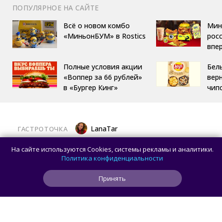
ПОПУЛЯРНОЕ НА САЙТЕ
Всё о новом комбо
Мин
«МиньонБУМ» в Rostics
росс
впе
Полные условия акции
Бел
«Воппер за 66 рублей»
вер
в «Бургер Кинг»
чип
LanaTar
ГАСТРОТОЧКА
Похрустим? В Москве открылся сезон
На сайте используются Cookies, системы рекламы и аналитики.
арбузов
Политика конфиденциальности
Принять