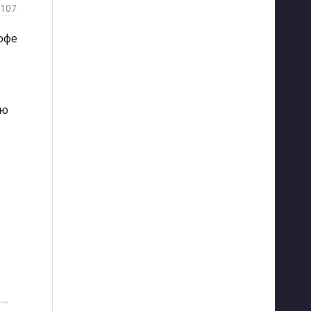
y107
офе
ую
···