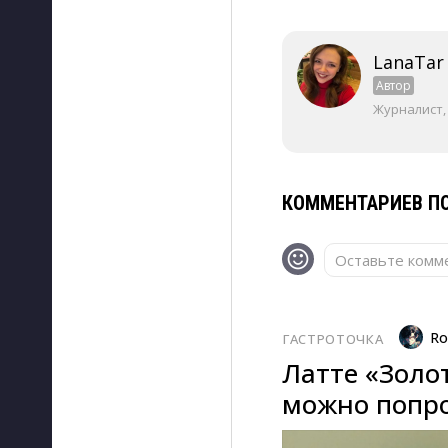
LanaTar
Автор
Журналист,
КОММЕНТАРИЕВ ПО
Оставьте комме
Ro
ГАСТРОТОЧКА
Латте «Золо
можно попро