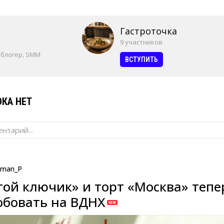
Гастроточка
9 участников
 блогер, SMM
ВСТУПИТЬ
КА НЕТ
нтарий...
man_P
той ключик» и торт «Москва» тепе
бовать на ВДНХ