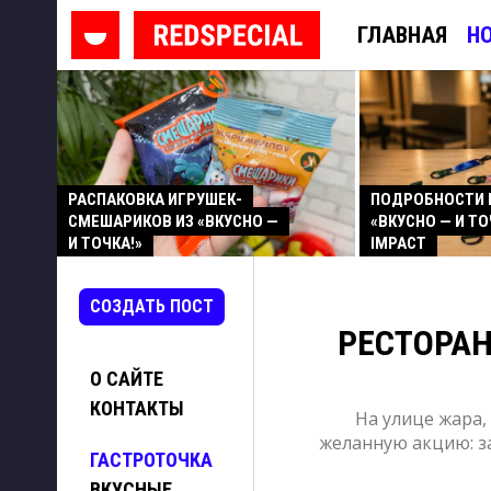
ГЛАВНАЯ
Н
РАСПАКОВКА ИГРУШЕК-
ПОДРОБНОСТИ 
СМЕШАРИКОВ ИЗ «ВКУСНО —
«ВКУСНО — И ТО
И ТОЧКА!»
IMPACT
СОЗДАТЬ ПОСТ
РЕСТОРАН
О САЙТЕ
КОНТАКТЫ
На улице жара,
желанную акцию: з
ГАСТРОТОЧКА
ВКУСНЫЕ