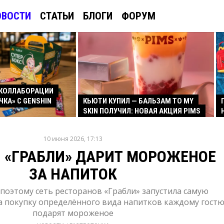
ОВОСТИ
СТАТЬИ
БЛОГИ
ФОРУМ
КОЛЛАБОРАЦИИ
ЧКА» С GENSHIN
КЬЮТИ КУПИЛ — БАЛЬЗАМ TO MY
SKIN ПОЛУЧИЛ: НОВАЯ АКЦИЯ PIMS
10 июня 2026, 17:13
 «ГРАБЛИ» ДАРИТ МОРОЖЕНОЕ
ЗА НАПИТОК
 поэтому сеть ресторанов «Грабли» запустила самую
а покупку определённого вида напитков каждому гост
подарят мороженое