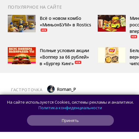
ПОПУЛЯРНОЕ НА САЙТЕ
Всё о новом комбо
Мин
«МиньонБУМ» в Rostics
росс
впе
Полные условия акции
Бел
«Воппер за 66 рублей»
вер
в «Бургер Кинг»
чип
Roman_P
ГАСТРОТОЧКА
«Вкусно — и точка» поддержала
На сайте используются Cookies, системы рекламы и аналитики.
расширенную версию «Одиссеи»
Политика конфиденциальности
Кристофера Нолана
Принять