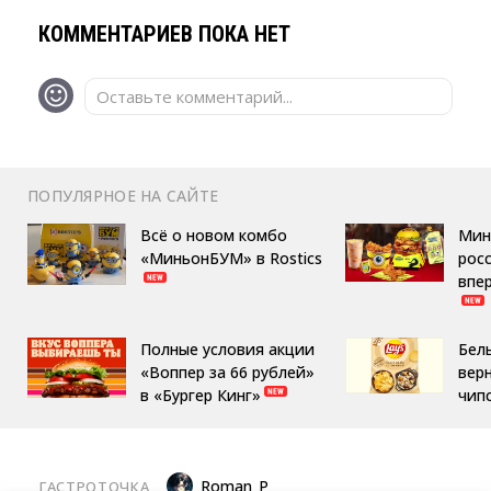
КОММЕНТАРИЕВ ПОКА НЕТ
Оставьте комментарий...
ПОПУЛЯРНОЕ НА САЙТЕ
Всё о новом комбо
Мин
«МиньонБУМ» в Rostics
росс
впе
Полные условия акции
Бел
«Воппер за 66 рублей»
вер
в «Бургер Кинг»
чип
Roman_P
ГАСТРОТОЧКА