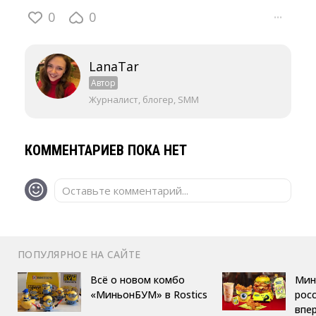
0
0
···
LanaTar
Автор
Журналист, блогер, SMM
КОММЕНТАРИЕВ ПОКА НЕТ
Оставьте комментарий...
ПОПУЛЯРНОЕ НА САЙТЕ
Всё о новом комбо
Мин
«МиньонБУМ» в Rostics
росс
впе