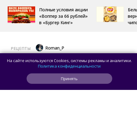
Полные условия акции
Бел
«Воппер за 66 рублей»
вер
в «Бургер Кинг»
чип
Roman_P
РЕЦЕПТЫ
Готовим баклажаны с помидорами
На сайте используются Cookies, системы рекламы и аналитики.
и сыром в духовке
Политика конфиденциальности
Принять