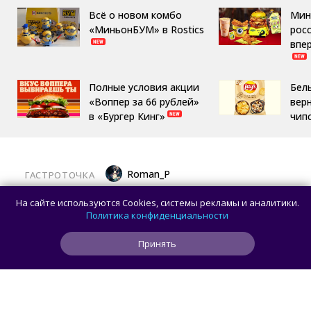
Всё о новом комбо
Мин
«МиньонБУМ» в Rostics
росс
впе
Полные условия акции
Бел
«Воппер за 66 рублей»
вер
в «Бургер Кинг»
чип
Roman_P
ГАСТРОТОЧКА
Латте «Золотой ключик» и торт «Москва»
На сайте используются Cookies, системы рекламы и аналитики.
теперь можно попробовать на ВДНХ
Политика конфиденциальности
Принять