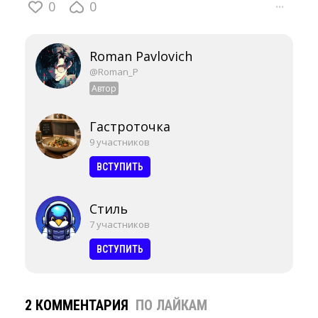
0
0
···
Roman Pavlovich
@Roman_P
Автор
Гастроточка
9 участников
ВСТУПИТЬ
Стиль
7 участников
ВСТУПИТЬ
2 КОММЕНТАРИЯ
ПО ЛАЙКАМ