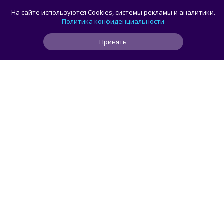
Готовим баклажаны с помидорами
На сайте используются Cookies, системы рекламы и аналитики.
и сыром в духовке
Политика конфиденциальности
Принять
0
0
0
1 ч
ЧИТАТЬ ДАЛЕЕ
Roman_P
РЕСТОРАНЫ