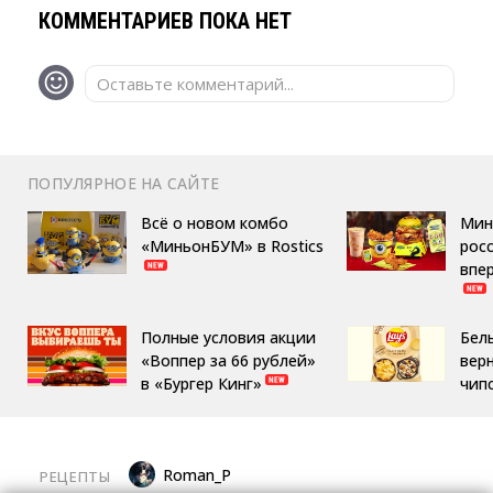
КОММЕНТАРИЕВ ПОКА НЕТ
Оставьте комментарий...
ПОПУЛЯРНОЕ НА САЙТЕ
Всё о новом комбо
Мин
«МиньонБУМ» в Rostics
росс
впе
Полные условия акции
Бел
«Воппер за 66 рублей»
вер
в «Бургер Кинг»
чип
Roman_P
РЕЦЕПТЫ