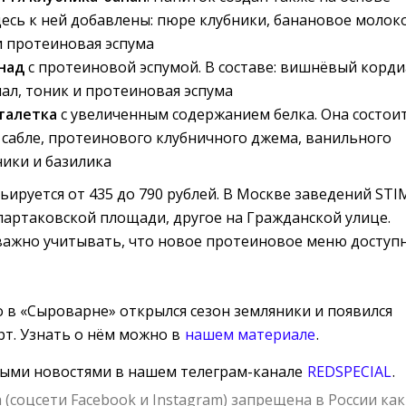
десь к ней добавлены: пюре клубники, банановое молоко
и протеиновая эспума
онад
с протеиновой эспумой. В составе: вишнёвый корди
л, тоник и протеиновая эспума
талетка
с увеличенным содержанием белка. Она состоит
 сабле, протеинового клубничного джема, ванильного
ники и базилика
ируется от 435 до 790 рублей. В Москве заведений STI
Спартаковской площади, другое на Гражданской улице.
ажно учитывать, что новое протеиновое меню доступ
о в «Сыроварне» открылся сезон земляники и появился
рт. Узнать о нём можно в
нашем материале
.
ными новостями в нашем телеграм-канале
REDSPECIAL
.
 (соцсети Facebook и Instagram) запрещена в России как