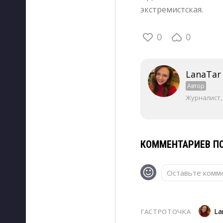
экстремистская.
0
0
LanaTar
Автор
Журналист,
КОММЕНТАРИЕВ ПО
Оставьте комме
La
ГАСТРОТОЧКА