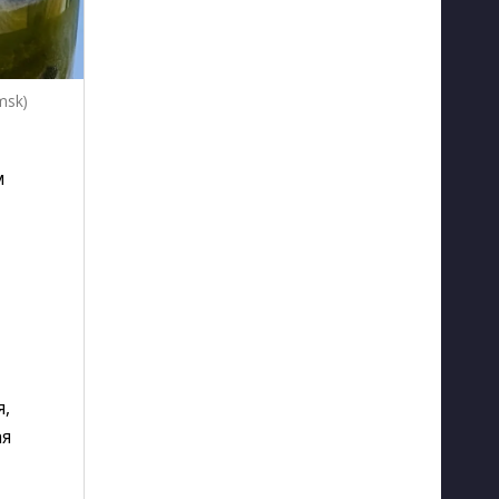
msk)
м
я,
ая