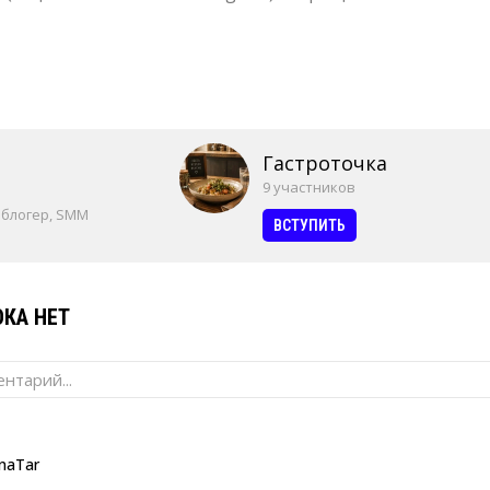
Гастроточка
9 участников
 блогер, SMM
ВСТУПИТЬ
КА НЕТ
нтарий...
naTar