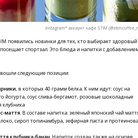
instagram* аккаунт кафе STIM (@stimcoffee_
IM появились новинки для тех, кто выбирает здоровый
 посещает спортзал. Это блюда и напитки с добавление
 вошли следующие позиции:
ырники
, в которых 40 грамм белка. К ним идут: соус на
го йогурта, соус слива-бергамот, розовые шоколадные
я клубника
с-маття
. В составе напитка: зелёный японский чай матт
локо, сироп топинамбура, зефирная паста и протеинов
ття клубника-банан
. Напиток создан также на основе