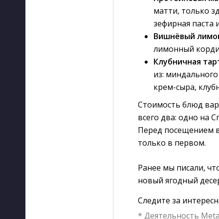
матти, только з
зефирная паста 
Вишнёвый лим
лимонный кордиа
Клубничная тар
из: миндального
крем-сыра, клуб
Стоимость блюд варь
всего два: одно на 
Перед посещением в
только в первом.
Ранее мы писали, чт
новый ягодный десе
Следите за интерес
* Деятельность Meta