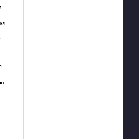
,
ал,
 
M
но