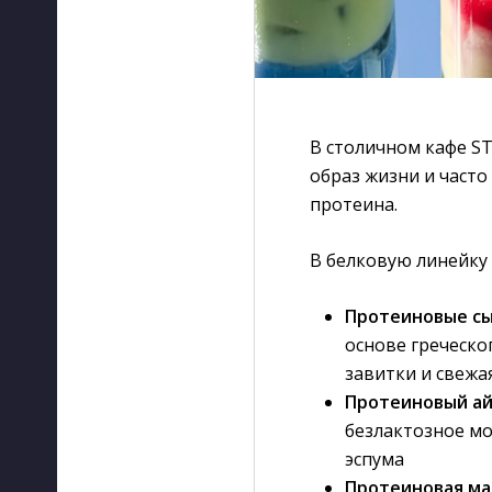
В столичном кафе ST
образ жизни и часто
протеина.
В белковую линейку
Протеиновые с
основе греческо
завитки и свежа
Протеиновый ай
безлактозное мо
эспума
Протеиновая ма