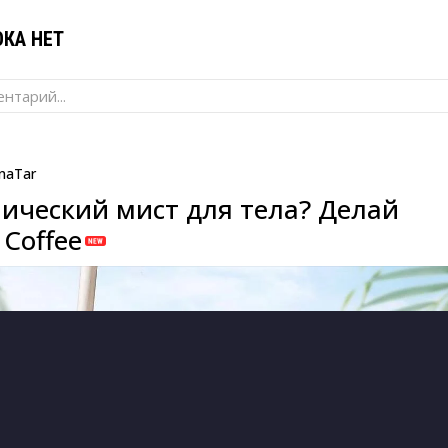
КА НЕТ
нтарий...
naTar
ический мист для тела? Делай
Coffee