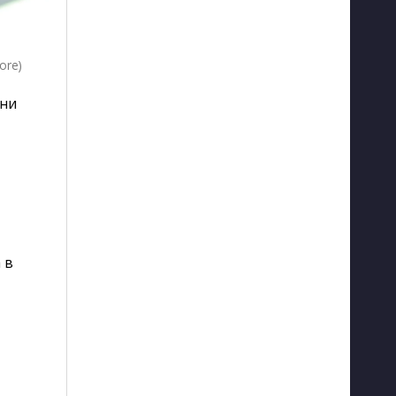
ore)
хни
 в