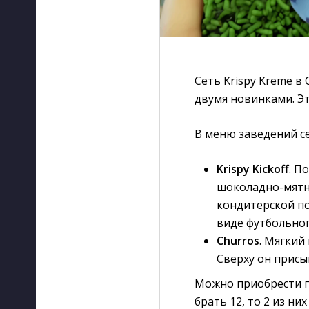
Сеть Krispy Kreme в
двумя новинками. Эт
В меню заведений с
Krispy Kickoff
. П
шоколадно-мятны
кондитерской по
виде футбольног
Churros
. Мягкий
Сверху он присы
Можно приобрести по
брать 12, то 2 из н