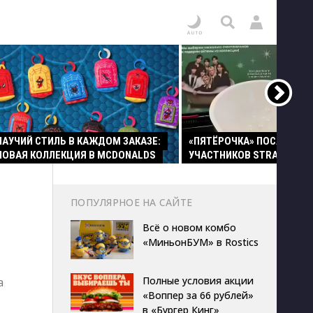
ПАУЧИЙ СТИЛЬ В КАЖДОМ ЗАКАЗЕ:
«ПЯТЁРОЧКА» ПОСАДИЛА
НОВАЯ КОЛЛЕКЦИЯ В MCDONALDS
УЧАСТНИКОВ STRAY KIDS 
ПОПУЛЯРНОЕ НА САЙТЕ
Всё о новом комбо
«МиньонБУМ» в Rostics
Полные условия акции
а
«Воппер за 66 рублей»
в «Бургер Кинг»