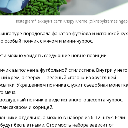
instagram* аккаунт сети Krispy Kreme (@krispykremesingap
 Сингапуре порадовала фанатов футбола и испанской ку
о особый пончик с мячом и мини-чуррос.
ети можно увидеть следующие новые позиции:
ончик выполнен в футбольной стилистике. Внутри у него
й крем, а сверху — зелёный «газон» из хрустящей
сыпки. Украшением пончика служит съедобная монетка
о мяча.
 воздушный пончик в виде испанского десерта чуррос.
пан сахаром и корицей.
нчики отдельно, а можно в наборе из 6-12 штук. Если
их будут бесплатными. Стоимость набора зависит от