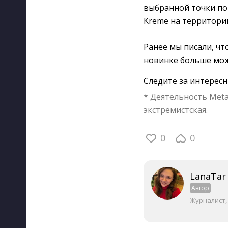
выбранной точки пок
Kreme на территори
Ранее мы писали, чт
новинке больше мо
Следите за интерес
* Деятельность Meta
экстремистская.
0
0
LanaTar
Автор
Журналист,