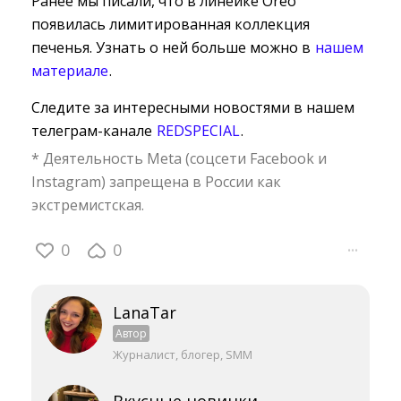
Ранее мы писали, что в линейке Oreo
появилась лимитированная коллекция
печенья. Узнать о ней больше можно в
нашем
материале
.
Следите за интересными новостями в нашем
телеграм-канале
REDSPECIAL
.
* Деятельность Meta (соцсети Facebook и
Instagram) запрещена в России как
экстремистская.
0
0
···
LanaTar
Автор
Журналист, блогер, SMM
Вкусные новинки