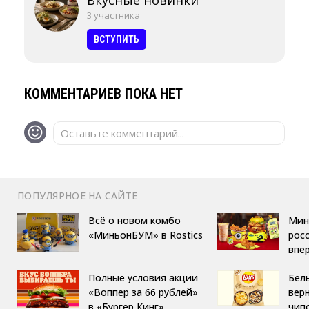
3 участника
ВСТУПИТЬ
КОММЕНТАРИЕВ ПОКА НЕТ
Оставьте комментарий...
ПОПУЛЯРНОЕ НА САЙТЕ
Всё о новом комбо
Мин
«МиньонБУМ» в Rostics
росс
впе
Полные условия акции
Бел
«Воппер за 66 рублей»
вер
в «Бургер Кинг»
чип