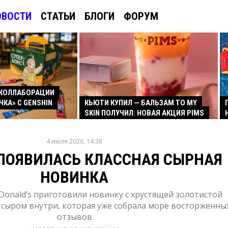
ОВОСТИ
СТАТЬИ
БЛОГИ
ФОРУМ
КОЛЛАБОРАЦИИ
ЧКА» С GENSHIN
КЬЮТИ КУПИЛ — БАЛЬЗАМ TO MY
SKIN ПОЛУЧИЛ: НОВАЯ АКЦИЯ PIMS
4 июля 2026, 14:38
 ПОЯВИЛАСЬ КЛАССНАЯ СЫРНАЯ
НОВИНКА
Donald’s приготовили новинку с хрустящей золотистой
 сыром внутри, которая уже собрала море восторженны
отзывов