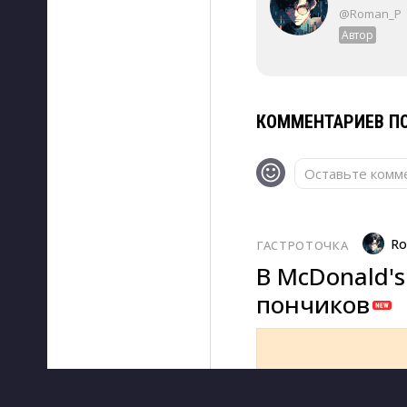
@Roman_P
Автор
КОММЕНТАРИЕВ ПО
Оставьте комме
Ro
ГАСТРОТОЧКА
В McDonald's
пончиков