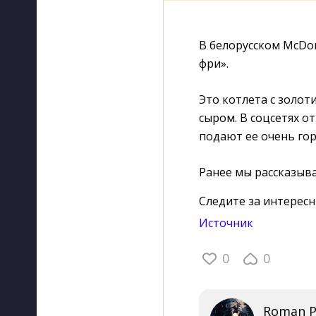
В белорусском McDona
фри».
Это котлета с золот
сыром. В соцсетях о
подают ее очень гор
Ранее мы рассказыв
Следите за интерес
Источник
0
0
Roman P