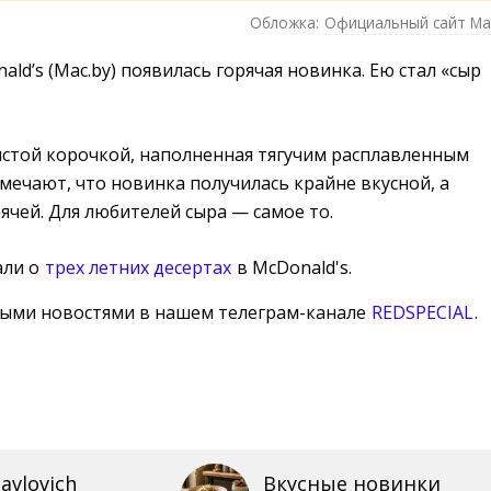
Обложка:
Официальный сайт Ma
ld’s (Mac.by) появилась горячая новинка. Ею стал «сыр
истой корочкой, наполненная тягучим расплавленным
тмечают, что новинка получилась крайне вкусной, а
ячей. Для любителей сыра — самое то.
али о
трех летних десертах
в McDonald's.
ными новостями в нашем телеграм-канале
REDSPECIAL
.
avlovich
Вкусные новинки