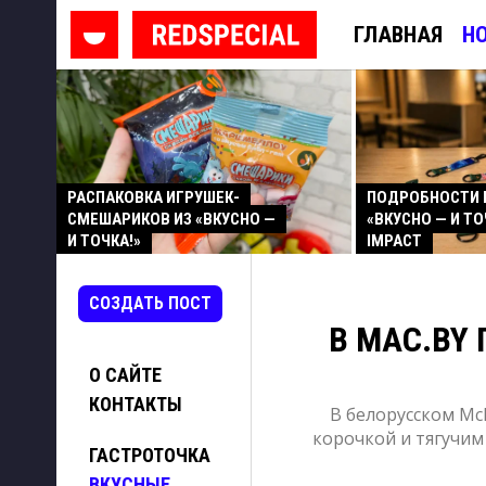
ГЛАВНАЯ
Н
РАСПАКОВКА ИГРУШЕК-
ПОДРОБНОСТИ 
СМЕШАРИКОВ ИЗ «ВКУСНО —
«ВКУСНО — И ТО
И ТОЧКА!»
IMPACT
СОЗДАТЬ ПОСТ
В MAC.BY
О САЙТЕ
КОНТАКТЫ
В белорусском Mc
корочкой и тягучим
ГАСТРОТОЧКА
ВКУСНЫЕ