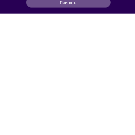
Принять
0
1
0
16 ч
ЧИТАТЬ ДАЛЕЕ
Roman_P
ГАСТРОТОЧКА
В Москве открылась «Яндекс Лавка» —
офлайн-кафе с эксклюзивными десертами