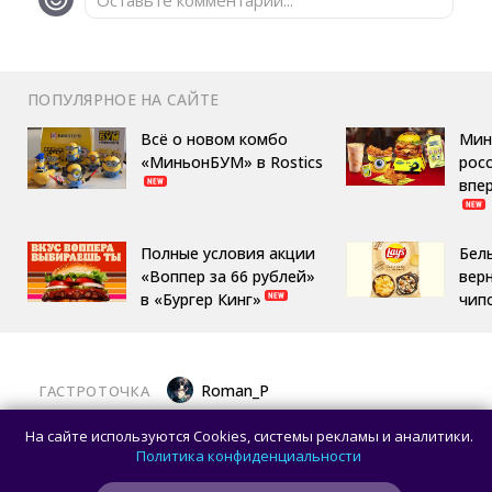
ПОПУЛЯРНОЕ НА САЙТЕ
Всё о новом комбо
Мин
«МиньонБУМ» в Rostics
росс
впе
Полные условия акции
Бел
«Воппер за 66 рублей»
вер
в «Бургер Кинг»
чип
Roman_P
ГАСТРОТОЧКА
Латте «Золотой ключик» и торт «Москва»
На сайте используются Cookies, системы рекламы и аналитики.
теперь можно попробовать на ВДНХ
Политика конфиденциальности