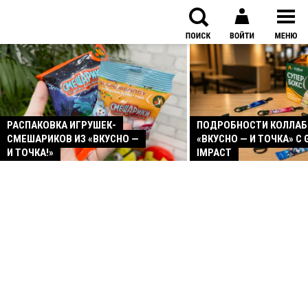
РАСПАКОВКА ИГРУШЕК-
ПОДРОБНОСТИ КОЛЛА
СМЕШАРИКОВ ИЗ «ВКУСНО —
«ВКУСНО — И ТОЧКА» С 
И ТОЧКА!»
IMPACT